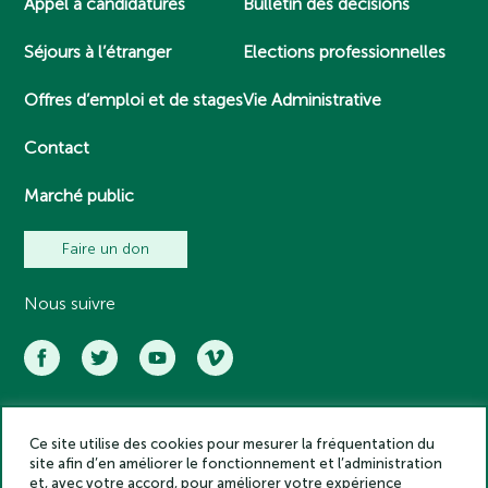
Appel à candidatures
Bulletin des décisions
Séjours à l’étranger
Elections professionnelles
Offres d’emploi et de stages
Vie Administrative
Contact
Marché public
Faire un don
Nous suivre
Ce site utilise des cookies pour mesurer la fréquentation du
Académie des inscriptions et belles lettres – Tous droits réservés
site afin d’en améliorer le fonctionnement et l’administration
2025
et, avec votre accord, pour améliorer votre expérience