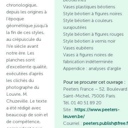
chronologique,
Vases plastiques béotiens
depuis les origines à
Style béotien à figures noires
l’époque
Style béotien à couleurs
géométrique jusqu’à
surajoutées
la fin de ces styles,
Style béotien à figures rouges
au crépuscule du
Style béotien à vernis noir
IVe siècle avant
Vases eubéens
notre ère. Les
Vases à figures noires de
planches sont
fabrication indéterminée
d’excellente qualité,
Appendice : analyses d’argile
exécutées d’après
les clichés du
Pour se procurer cet ouvrage :
photographe du
Peeters France – 52, Boulevard
Louvre, M.
Saint-Michel, 75006 Paris
Chuzeville. Le texte
Tél. 01 40 51 89 20
a été rédigé avec
Site :
https://www.peeters-
beaucoup de soin et
leuven.be/
de compétence,
Courriel :
peeters.publish@free.f