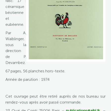
fasc. 17 :
céramique
béotienne
et
eubéenne.
Par A.
Waiblinger,
sous la
direction
de P.
Devambez.
67 pages, 56 planches hors-texte.
Année de parution : 1974
Cet ouvrage peut être retiré auprès de nos bureau sur
rendez-vous après avoir passé commande.
23 Quai de Conti 75006 Paris –
publications@aibl.fr
–