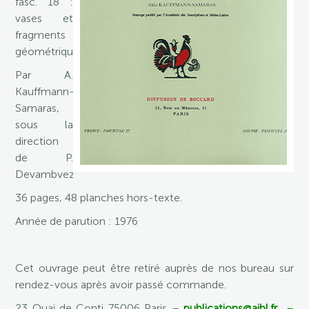
fasc. 18 :
vases et
fragments
géométriques.
Par A.
Kauffmann-
Samaras,
sous la
direction
de P.
Devambvez.
36 pages, 48 planches hors-texte.
Année de parution : 1976
Cet ouvrage peut être retiré auprès de nos bureau sur
rendez-vous après avoir passé commande.
23 Quai de Conti 75006 Paris –
publications@aibl.fr
–