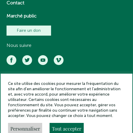
Contact
Marché public
Faire un don
Nous suivre
Ce site utilise des cookies pour mesurer la fréquentation du
Académie des inscriptions et belles lettres – Tous droits réservés
site afin d’en améliorer le fonctionnement et l’administration
2025
et, avec votre accord, pour améliorer votre expérience
Politique de confidentialité
utilisateur. Certains cookies sont nécessaires au
Mentions légales
fonctionnement du site. Vous pouvez accepter, gérer vos
préférences par finalité ou continuer votre navigation sans
Crédits
accepter. Vous pouvez changer ce choix à tout moment.
Gestion des cookies
Made by
Personnaliser
Tout accepter