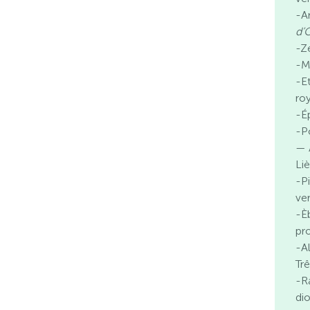
-A
d’
-Zé
-M
-E
ro
-Ép
-P
— 
Li
-P
ve
-È
pr
-A
Tr
-R
di