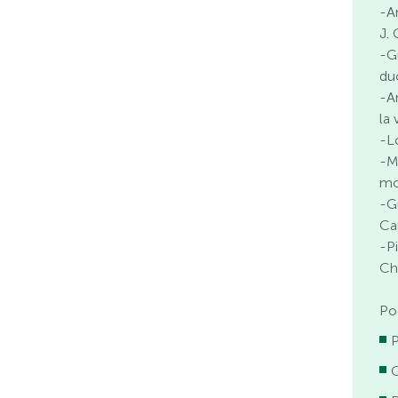
-A
J. 
-G
du
-A
la 
-L
-M
mo
-G
Ca
-P
Ch
Po
P
G