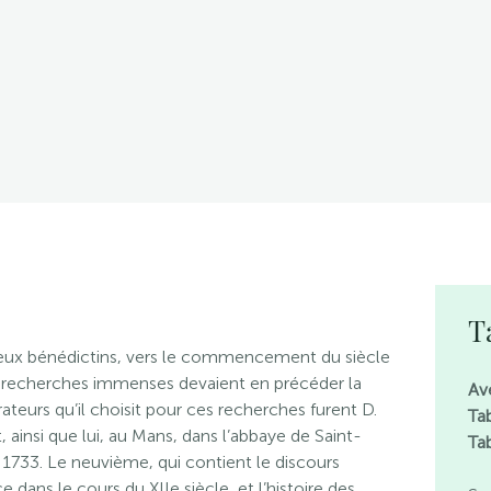
T
igieux bénédictins, vers le commencement du siècle
es recherches immenses devaient en précéder la
Av
ateurs qu’il choisit pour ces recherches furent D.
T
a
ainsi que lui, au Mans, dans l’abbaye de Saint-
Ta
 1733. Le neuvième, qui contient le discours
ce dans le cours du XIIe siècle, et l’histoire des