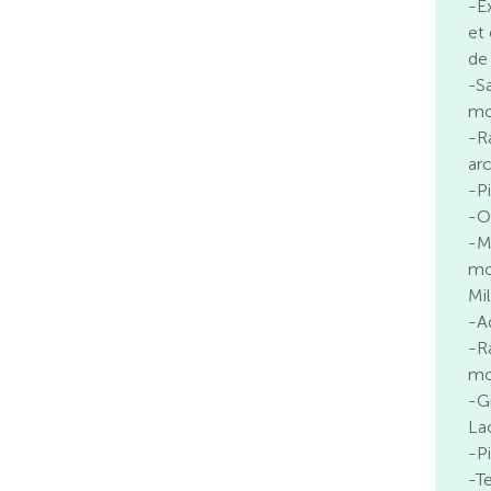
-E
et
de
-S
mo
-R
ar
-P
-O
-M
mo
Mi
-A
-R
mo
-G
La
-Pi
-T