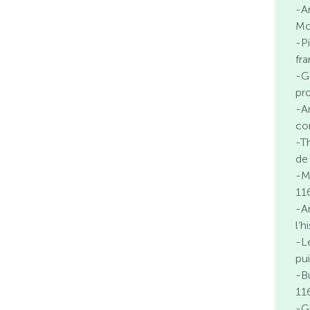
-A
Mo
-P
fr
-G
pr
-An
co
-T
de
-M
11
-A
l’
-L
pu
-B
11
-G