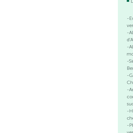
-E
ve
-A
d’
-A
mo
-S
Be
-G
Ch
-A
co
su
-He
ch
-P
ve