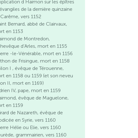
xplication d Haimon sur les épîtres
 évangiles de la dernière quinzaine
 Carême, vers 1152
aint Bernard, abbé de Clairvaux,
rt en 1153
aimond de Montredon,
chevêque d’Arles, mort en 1155
ierre -le-Vénérable, mort en 1156
thon de Frisingue, mort en 1158
ilon I , évêque de Térouenne,
rt en 1158 ou 1159 (et son neveu
lon II, mort en 1169)
drien IV, pape, mort en 1159
aimond, évêque de Maguelone,
rt en 1159
irard de Nazareth, évêque de
odicée en Syrie, vers 1160
erre Hélie ou Elie, vers 1160
eurède, grammairien, vers 1160