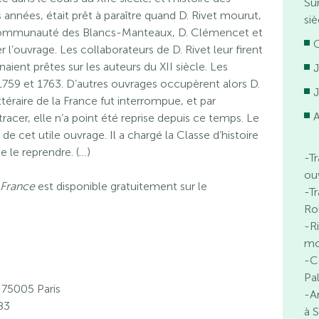
Su
années, était prêt à paraître quand D. Rivet mourut,
si
la communauté des Blancs-Manteaux, D. Clémencet et
l’ouvrage. Les collaborateurs de D. Rivet leur firent
naient prêtes sur les auteurs du XII siècle. Les
 1759 et 1763. D’autres ouvrages occupèrent alors D.
téraire de la France fut interrompue, et par
A
etracer, elle n’a point été reprise depuis ce temps. Le
e cet utile ouvrage. Il a chargé la Classe d’histoire
de le reprendre. (…)
-T
ou
a France
est disponible gratuitement sur le
-T
Ro
-R
mo
-C
Pa
 75005 Paris
-A
 83
à 