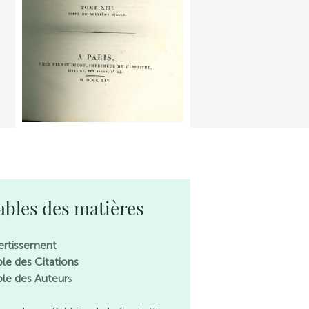
ables des matières
ertissement
ble des Citations
ble des Auteur
s