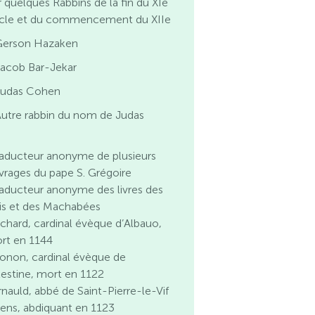
r quelques Rabbins de la fin du XIe
ècle et du commencement du XIIe
Gerson Hazaken
Jacob Bar-Jekar
Judas Cohen
utre rabbin du nom de Judas
raducteur anonyme de plusieurs
vrages du pape S. Grégoire
raducteur anonyme des livres des
is et des Machabées
ichard, cardinal évèque d’Albauo,
rt en 1144
onon, cardinal évèque de
lestine, mort en 1122
rnauld, abbé de Saint-Pierre-le-Vif
Sens, abdiquant en 1123