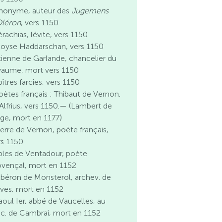
nonyme, auteur des
Jugemens
Oléron
, vers 1150
rachias, lévite, vers 1150
oyse Haddarschan, vers 1150
tienne de Garlande, chancelier du
yaume, mort vers 1150
îtres farcies, vers 1150
oètes français : Thibaut de Vernon.
Alfrius, vers 1150.— (Lambert de
ège, mort en 1177)
ierre de Vernon, poète français,
rs 1150
bles de Ventadour, poète
ovençal, mort en 1152
lbéron de Monsterol, archev. de
êves, mort en 1152
aoul Ier, abbé de Vaucelles, au
oc. de Cambrai, mort en 1152