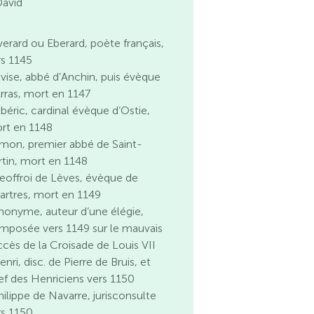
David
verard ou Eberard, poète français,
rs 1145
lvise, abbé d’Anchin, puis évèque
Arras, mort en 1147
lbéric, cardinal évèque d’Ostie,
rt en 1148
imon, premier abbé de Saint-
rtin, mort en 1148
eoffroi de Lèves, évèque de
artres, mort en 1149
nonyme, auteur d’une élégie,
mposée vers 1149 sur le mauvais
ccès de la Croisade de Louis VII
nri, disc. de Pierre de Bruis, et
ef des Henriciens vers 1150
hilippe de Navarre, jurisconsulte
rs 1150