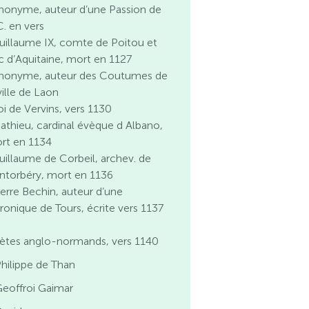
nonyme, auteur d’une Passion de
C. en vers
uillaume IX, comte de Poitou et
c d’Aquitaine, mort en 1127
nonyme, auteur des Coutumes de
ville de Laon
oi de Vervins, vers 1130
athieu, cardinal évèque d Albano,
rt en 1134
uillaume de Corbeil, archev. de
ntorbéry, mort en 1136
ierre Bechin, auteur d’une
ronique de Tours, écrite vers 1137
ètes anglo-normands, vers 1140
hilippe de Than
eoffroi Gaimar