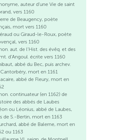
nonyme, auteur d’une Vie de saint
rand, vers 1160
ierre de Beaugency, poète
ançais, mort vers 1160
éraud ou Giraud-le-Roux, poète
ovençal, vers 1160
on. aut. de l’Hist. des évêq. et des
mt. d’Angoul. écrite vers 1160
hibaut, abbé du Bec, puis archev.
 Cantorbéry, mort en 1161
acaire, abbé de Fleury, mort en
62
non. continuateur (en 1162) de
histoire des abbés de Laubes
éon ou Léonius, abbé de Laubes,
is de S.-Bertin, mort en 1163
urchard, abbé de Balerne, mort en
62 ou 1163
uillaume VI, seign. de Montpell.