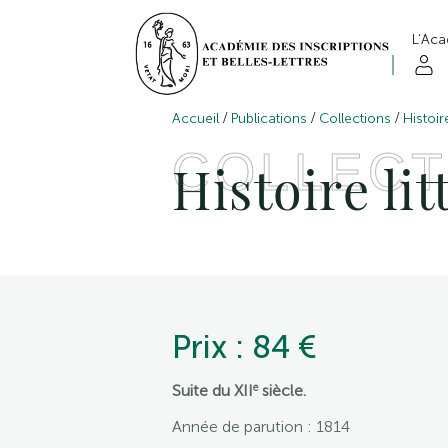
L’Ac
/
/
/
Accueil
Publications
Collections
Histoir
COLLECT
Histoire li
Prix : 84 €
e
Suite du XII
siècle.
Année de parution : 1814