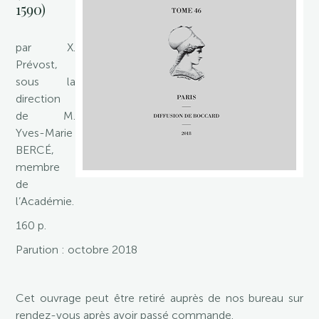
1590)
par X.
Prévost,
sous la
direction
de M.
Yves-Marie
BERCÉ,
membre
de
l’Académie.
160 p.
Parution : octobre 2018
Cet ouvrage peut être retiré auprès de nos bureau sur
rendez-vous après avoir passé commande.