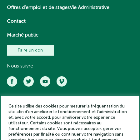
Offres d’emploi et de stages
Vie Administrative
Contact
Marché public
Faire un don
Nous suivre
Ce site utilise des cookies pour mesurer la fréquentation du
Académie des inscriptions et belles lettres – Tous droits réservés
site afin d’en améliorer le fonctionnement et l’administration
2025
et, avec votre accord, pour améliorer votre expérience
Politique de confidentialité
utilisateur. Certains cookies sont nécessaires au
Mentions légales
fonctionnement du site. Vous pouvez accepter, gérer vos
préférences par finalité ou continuer votre navigation sans
Crédits
accepter. Vous pouvez changer ce choix à tout moment.