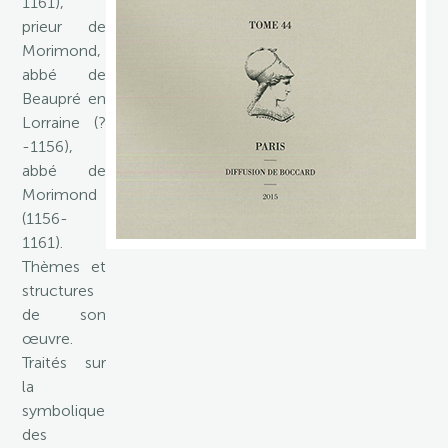
1161),
prieur de
Morimond,
abbé de
Beaupré en
Lorraine (?
-1156),
abbé de
Morimond
(1156-
1161).
Thèmes et
structures
de son
œuvre.
Traités sur
la
symbolique
des