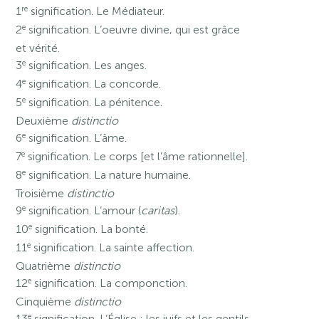
re
1
signification. Le Médiateur.
e
2
signification. L’oeuvre divine, qui est grâce
et vérité.
e
3
signification. Les anges.
e
4
signification. La concorde.
e
5
signification. La pénitence.
Deuxième
distinctio
e
6
signification. L’âme.
e
7
signification. Le corps [et l’âme rationnelle].
e
8
signification. La nature humaine.
Troisième
distinctio
e
9
signification. L’amour (
caritas
).
e
10
signification. La bonté.
e
11
signification. La sainte affection.
Quatrième
distinctio
e
12
signification. La componction.
Cinquième
distinctio
e
13
signification. L’Église : les juifs et les gentils.