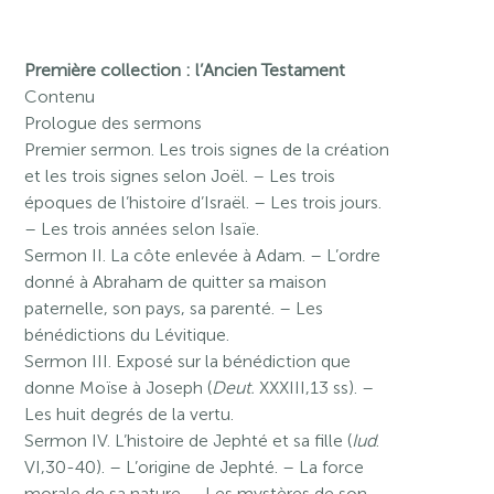
Première collection : l’Ancien Testament
Contenu
Prologue des sermons
Premier sermon. Les trois signes de la création
et les trois signes selon Joël. – Les trois
époques de l’histoire d’Israël. – Les trois jours.
– Les trois années selon Isaïe.
Sermon II. La côte enlevée à Adam. – L’ordre
donné à Abraham de quitter sa maison
paternelle, son pays, sa parenté. – Les
bénédictions du Lévitique.
Sermon III. Exposé sur la bénédiction que
donne Moïse à Joseph (
Deut.
XXXIII,13 ss). –
Les huit degrés de la vertu.
Sermon IV. L’histoire de Jephté et sa fille (
Iud
.
VI,30-40). – L’origine de Jephté. – La force
morale de sa nature. – Les mystères de son