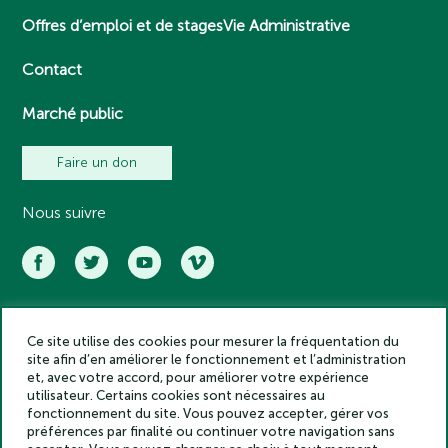
Offres d’emploi et de stages
Vie Administrative
Contact
Marché public
Faire un don
Nous suivre
Ce site utilise des cookies pour mesurer la fréquentation du
Académie des inscriptions et belles lettres – Tous droits réservés
site afin d’en améliorer le fonctionnement et l’administration
2025
et, avec votre accord, pour améliorer votre expérience
Politique de confidentialité
utilisateur. Certains cookies sont nécessaires au
Mentions légales
fonctionnement du site. Vous pouvez accepter, gérer vos
préférences par finalité ou continuer votre navigation sans
Crédits