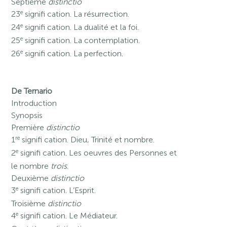
Septième
distinctio
e
23
signifi cation. La résurrection.
e
24
signifi cation. La dualité et la foi.
e
25
signifi cation. La contemplation.
e
26
signifi cation. La perfection.
De Ternario
Introduction
Synopsis
Première
distinctio
re
1
signifi cation. Dieu, Trinité et nombre.
e
2
signifi cation. Les oeuvres des Personnes et
le nombre
trois
.
Deuxième
distinctio
e
3
signifi cation. L’Esprit.
Troisième
distinctio
e
4
signifi cation. Le Médiateur.