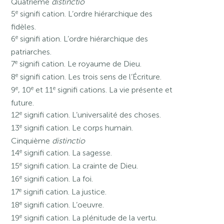
Quatrième
distinctio
e
5
signifi cation. L’ordre hiérarchique des
fidèles.
e
6
signifi ation. L’ordre hiérarchique des
patriarches.
e
7
signifi cation. Le royaume de Dieu.
e
8
signifi cation. Les trois sens de l’Écriture.
e
e
e
9
, 10
et 11
signifi cations. La vie présente et
future.
e
12
signifi cation. L’universalité des choses.
e
13
signifi cation. Le corps humain.
Cinquième
distinctio
e
14
signifi cation. La sagesse.
e
15
signifi cation. La crainte de Dieu.
e
16
signifi cation. La foi.
e
17
signifi cation. La justice.
e
18
signifi cation. L’oeuvre.
e
19
signifi cation. La plénitude de la vertu.