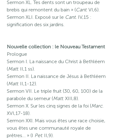
Sermon XL. Tes dents sont un troupeau de
brebis qui remontent du bain » (
Cant
. VI,6).
Sermon XLI. Exposé sur le
Cant.
IV,15 :
signification des six jardins.
Nouvelle collection : le Nouveau Testament
Prologue
Sermon I. La naissance du Christ à Bethléem
(
Matt
. II,1 ss).
Sermon II. La naissance de Jésus à Bethléem
(
Matt
. II,1-12).
Sermon VII. Le triple fruit (30, 60, 100) de la
parabole du semeur (
Matt
. XIII,8).
Sermon X. Sur les cinq signes de la foi (
Marc
.
XVI,17-18).
Sermon XXI. Mais vous êtes une race choisie,
vous êtes une communauté royale de
prêtres… » (I
Pet
. II,9).