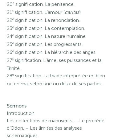
e
20
signifi cation. La pénitence.
e
21
signifi cation. L’amour (
caritas
).
e
22
signifi cation. La renonciation.
e
23
signifi cation. La contemplation.
e
24
signifi cation. La nature humaine.
e
25
signifi cation. Les progressants.
e
26
signifi cation. La hiérarchie des anges.
e
27
signification. L’âme, ses puissances et la
Trinité.
e
28
signification. La triade interprétée en bien
ou en mal selon une ou deux de ses parties.
Sermons
Introduction
Les collections de manuscrits. – Le procédé
d’Odon. – Les limites des analyses
schématiques.