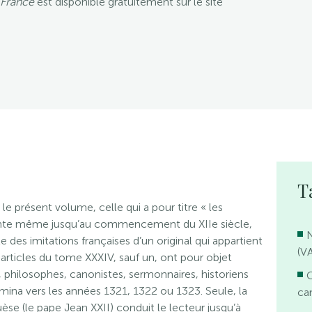
a France
est disponible gratuitement sur le site
T
e présent volume, celle qui a pour titre « les
remonte même jusqu’au commencement du XIIe siècle,
N
 des imitations françaises d’un original qui appartient
(V
s articles du tome XXXIV, sauf un, ont pour objet
 philosophes, canonistes, sermonnaires, historiens
rmina vers les années 1321, 1322 ou 1323. Seule, la
ca
e (le pape Jean XXII) conduit le lecteur jusqu’à