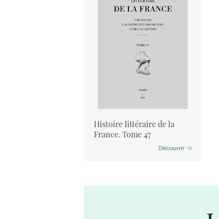
aire de la
Histoire littéraire de la
35
France. Tome 47
Découvrir
Découvrir