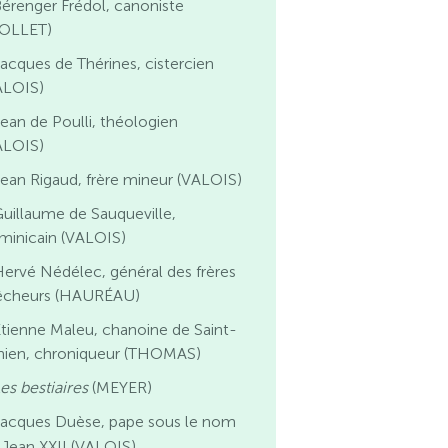
érenger Frédol, canoniste
IOLLET)
acques de Thérines, cistercien
ALOIS)
ean de Poulli, théologien
ALOIS)
ean Rigaud, frère mineur (VALOIS)
uillaume de Sauqueville,
minicain (VALOIS)
ervé Nédélec, général des frères
êcheurs (HAURÉAU)
tienne Maleu, chanoine de Saint-
nien, chroniqueur (THOMAS)
es bestiaires
(MEYER)
Jacques Duèse, pape sous le nom
 Jean XXII (VALOIS)