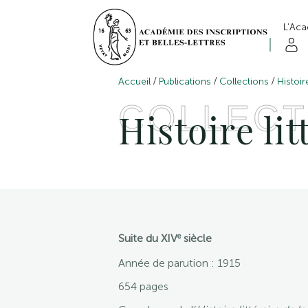
L’Ac
/
/
/
Accueil
Publications
Collections
Histoir
COLLECT
Histoire li
e
Suite du XIV
siècle
Année de parution : 1915
654 pages