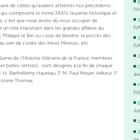
B
une de celles qu’avaient atteintes nos précédents
(V
 qui composent le tome XXXIV, la partie historique et
J
e, c’est que nous avons dû nous occuper de
(V
 un rôle important dans les grandes affaires du
c Philippe le Bel ou Louis de Bavière, le procès des
J
u sein de l’ordre des frères Mineurs, etc.
(V
J
volume de
l’Histoire littéraire de la France
, membres
 et belles-lettres) , sont désignés à la fin de chaque
G
 B. H. Barthélémy Hauréau, P. M. Paul Meyer, éditeur, P.
do
. Antoine Thomas.
H
Pr
E
Ju
L
de