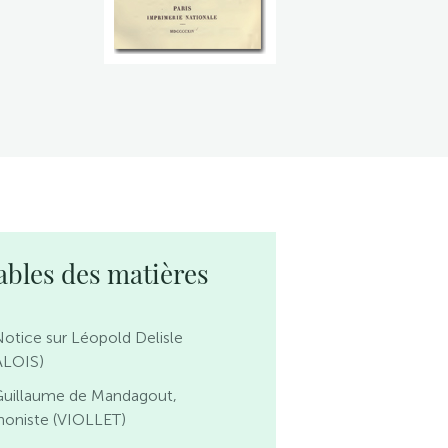
ables des matières
otice sur Léopold Delisle
ALOIS)
Guillaume de Mandagout,
noniste (VIOLLET)