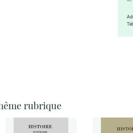
Ad
Ta
 même rubrique