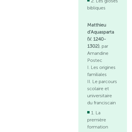
2. Les gloses
bibliques
Matthieu
d’Aquasparta
(V. 1240-
1302)
, par
Amandine
Postec
I. Les origines
familiales
II. Le parcours
scolaire et
universitaire
du franciscain
1. La
première
formation