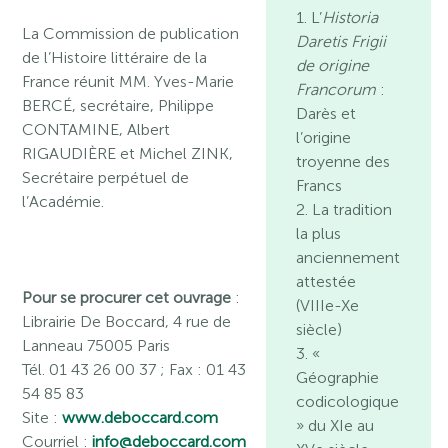
1. L’
Historia
La Commission de publication
Daretis Frigii
de l’Histoire littéraire de la
de origine
France réunit MM. Yves-Marie
Francorum
:
BERCÉ, secrétaire, Philippe
Darès et
CONTAMINE, Albert
l’origine
RIGAUDIÈRE et Michel ZINK,
troyenne des
Secrétaire perpétuel de
Francs
l’Académie.
2. La tradition
la plus
anciennement
attestée
Pour se procurer cet ouvrage
:
(VIIIe-Xe
Librairie De Boccard, 4 rue de
siècle)
Lanneau 75005 Paris
3. «
Tél. 01 43 26 00 37 ; Fax : 01 43
Géographie
54 85 83
codicologique
Site :
www.deboccard.com
» du XIe au
Courriel :
info@deboccard.com