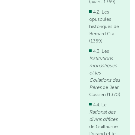
(avant 1369)
4.2. Les
opuscules
historiques de
Bernard Gui
(1369)
4.3. Les
Institutions
monastiques
et les
Collations des
Pères
de Jean
Cassien (1370)
4.4. Le
Rational des
divins offices
de Guillaume
Durand et le