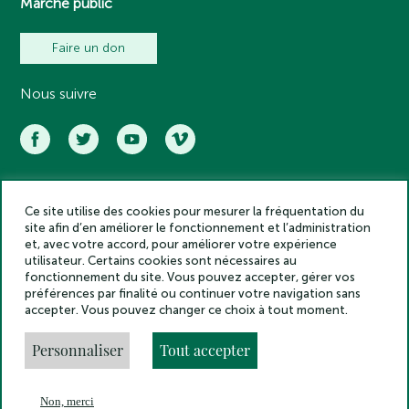
Marché public
Faire un don
Nous suivre
Ce site utilise des cookies pour mesurer la fréquentation du
Académie des inscriptions et belles lettres – Tous droits réservés
site afin d’en améliorer le fonctionnement et l’administration
2025
et, avec votre accord, pour améliorer votre expérience
Politique de confidentialité
utilisateur. Certains cookies sont nécessaires au
Mentions légales
fonctionnement du site. Vous pouvez accepter, gérer vos
préférences par finalité ou continuer votre navigation sans
Crédits
accepter. Vous pouvez changer ce choix à tout moment.
Gestion des cookies
Made by
Personnaliser
Tout accepter
Non, merci