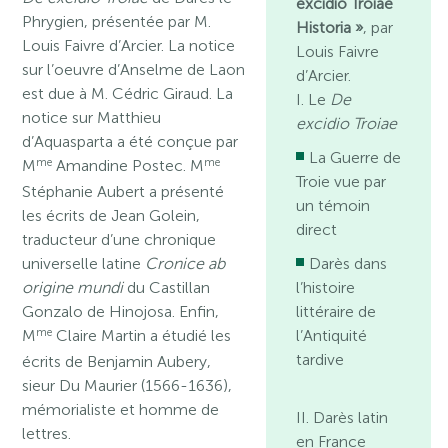
excidio Troiae
Phrygien, présentée par M.
Historia »
, par
Louis Faivre d’Arcier. La notice
Louis Faivre
sur l’oeuvre d’Anselme de Laon
d’Arcier.
est due à M. Cédric Giraud. La
I. Le
De
notice sur Matthieu
excidio Troiae
d’Aquasparta a été conçue par
La Guerre de
me
me
M
Amandine Postec. M
Troie vue par
Stéphanie Aubert a présenté
un témoin
les écrits de Jean Golein,
direct
traducteur d’une chronique
universelle latine
Cronice ab
Darès dans
origine mundi
du Castillan
l’histoire
Gonzalo de Hinojosa. Enfin,
littéraire de
me
M
Claire Martin a étudié les
l’Antiquité
tardive
écrits de Benjamin Aubery,
sieur Du Maurier (1566-1636),
mémorialiste et homme de
II. Darès latin
lettres.
en France