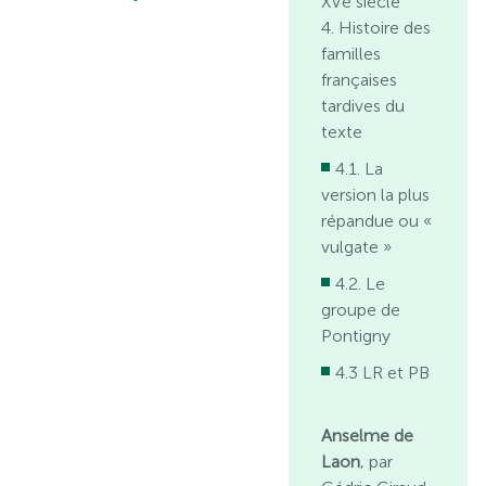
XVe siècle
4. Histoire des
familles
françaises
tardives du
texte
4.1. La
version la plus
répandue ou «
vulgate »
4.2. Le
groupe de
Pontigny
4.3 LR et PB
Anselme de
Laon
, par