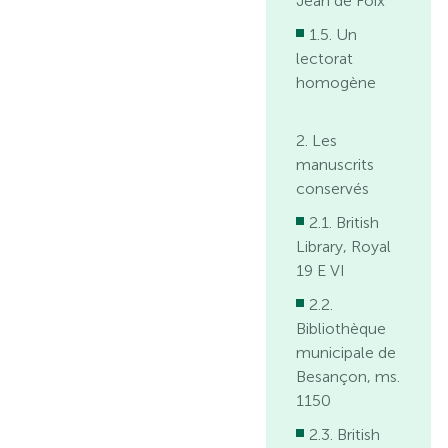
Jean de Foix
1.5. Un
lectorat
homogène
2. Les
manuscrits
conservés
2.1. British
Library, Royal
19 E VI
2.2.
Bibliothèque
municipale de
Besançon, ms.
1150
2.3. British