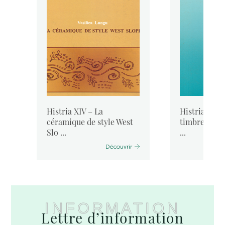
Histria XIV – La
Histria VIII-
céramique de style West
timbres amp
Slo ...
...
Découvrir
INFORMATION
Lettre d’information