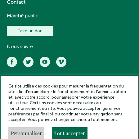
Contact
Marché public
Faire un don
Nous suivre
Ce site utilise des cookies pour mesurer la fréquentation du
Académie des inscriptions et belles lettres – Tous droits réservés
site afin d’en améliorer le fonctionnement et l’administration
2025
et, avec votre accord, pour améliorer votre expérience
Politique de confidentialité
utilisateur. Certains cookies sont nécessaires au
Mentions légales
fonctionnement du site. Vous pouvez accepter, gérer vos
préférences par finalité ou continuer votre navigation sans
Crédits
accepter. Vous pouvez changer ce choix à tout moment.
Gestion des cookies
Made by
Personnaliser
Tout accepter