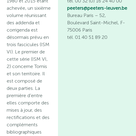
1980 et 2015 étant
tél. 00 32 (0) 16 24 40 00
achevée, un sixième
peeters@peeters-leuven.be
volume réunissant
Bureau Paris
– 52,
des addenda et
Boulevard Saint-Michel, F-
corrigenda est
75006 Paris
désormais prévu en
tél. 01 40 51 89 20
trois fascicules (ISM
VI). Le premier de
cette série (ISM VI,
2) concerne Tomis
et son territoire. Il
est composé de
deux parties. La
première d’entre
elles comporte des
mises à jour, des
rectifications et des
compléments
bibliographiques