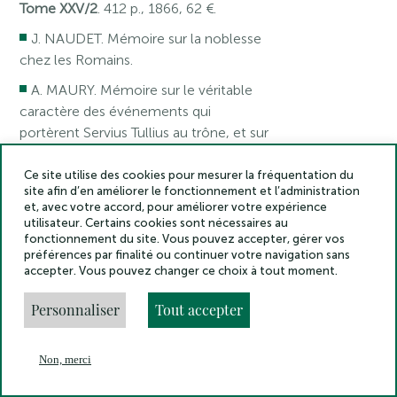
Tome XXV/2
. 412 p., 1866, 62 €.
J. NAUDET. Mémoire sur la noblesse
chez les Romains.
A. MAURY. Mémoire sur le véritable
caractère des événements qui
portèrent Servius Tullius au trône, et sur
les éléments dont se composait
originairement la population romaine.
Ce site utilise des cookies pour mesurer la fréquentation du
site afin d’en améliorer le fonctionnement et l’administration
E. DE ROUGÉ. Recherches sur les
et, avec votre accord, pour améliorer votre expérience
utilisateur. Certains cookies sont nécessaires au
monuments qu’on peut attribuer aux six
fonctionnement du site. Vous pouvez accepter, gérer vos
premières dynasties de Manéthon.
préférences par finalité ou continuer votre navigation sans
accepter. Vous pouvez changer ce choix à tout moment.
I. J. HITTORFF. Mémoire sur Pompéi
et Pétra.
Personnaliser
Tout accepter
Tome XXVI/1.
334 p., 19 pl. h.t., 1867, 54
Non, merci
En
€.
Menu