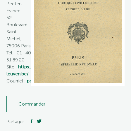
Peeters
France –
52,
Boulevard
Saint-
Michel,
75006 Paris
Tél. 01 40
51 89 20
Site :
https://www.peeters-
leuven.be/
Courriel :
peeters.publish@free.fr
Commander
Partager :