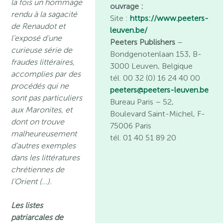
la fois un hommage
ouvrage :
rendu à la sagacité
Site :
https://www.peeters-
de Renaudot et
leuven.be/
l’exposé d’une
Peeters Publishers
–
curieuse série de
Bondgenotenlaan 153, B-
fraudes littéraires,
3000 Leuven, Belgique
accomplies par des
tél. 00 32 (0) 16 24 40 00
procédés qui ne
peeters@peeters-leuven.be
sont pas particuliers
Bureau Paris
– 52,
aux Maronites, et
Boulevard Saint-Michel, F-
dont on trouve
75006 Paris
malheureusement
tél. 01 40 51 89 20
d’autres exemples
dans les littératures
chrétiennes de
l’Orient (…).
Les listes
patriarcales de