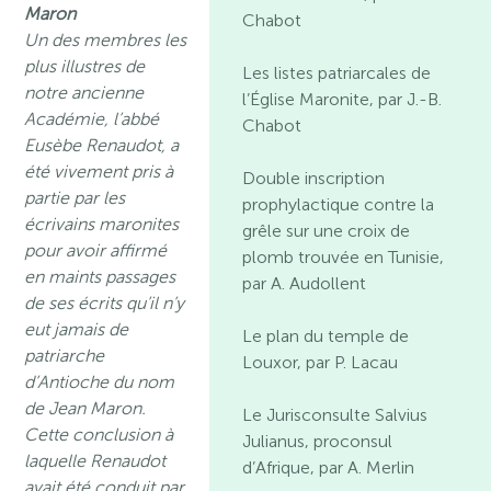
Maron
Chabot
Un des membres les
plus illustres de
Les listes patriarcales de
notre ancienne
l’Église Maronite, par J.-B.
Académie, l’abbé
Chabot
Eusèbe Renaudot, a
été vivement pris à
Double inscription
partie par les
prophylactique contre la
écrivains maronites
grêle sur une croix de
pour avoir affirmé
plomb trouvée en Tunisie,
en maints passages
par A. Audollent
de ses écrits qu’il n’y
eut jamais de
Le plan du temple de
patriarche
Louxor, par P. Lacau
d’Antioche du nom
de Jean Maron.
Le Jurisconsulte Salvius
Cette conclusion à
Julianus, proconsul
laquelle Renaudot
d’Afrique, par A. Merlin
avait été conduit par