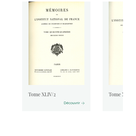
Tome XLIV/2
Tome XLIV/1
e
Découvrir