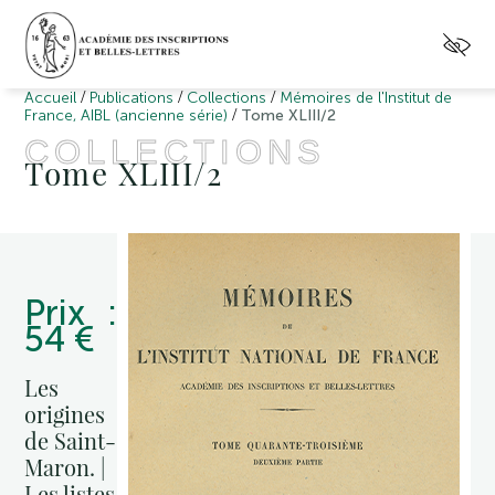
/
/
/
Accueil
Publications
Collections
Mémoires de l'Institut de
/
France, AIBL (ancienne série)
Tome XLIII/2
COLLECTIONS
Tome XLIII/2
Prix :
54 €
Les
origines
de Saint-
Maron. |
Les listes