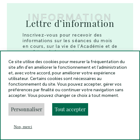
INFORMATION
Lettre d’information
Inscrivez-vous pour recevoir des
informations sur les séances du mois
en cours, sur la vie de l’Académie et de
nos futurs événements.
Recevez également les dernières
Ce site utilise des cookies pour mesurer la fréquentation du
sorties des publications de nos
site afin d’en améliorer le fonctionnement et l’administration
membres et les dernières nominations.
et, avec votre accord, pour améliorer votre expérience
utilisateur. Certains cookies sont nécessaires au
fonctionnement du site. Vous pouvez accepter, gérer vos
préférences par finalité ou continuer votre navigation sans
accepter. Vous pouvez changer ce choix à tout moment.
Personnaliser
Tout accepter
Non, merci
En
Menu