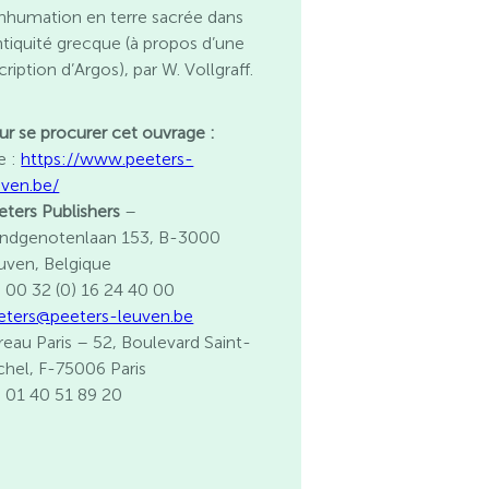
nhumation en terre sacrée dans
antiquité grecque (à propos d’une
cription d’Argos), par W. Vollgraff.
ur se procurer cet ouvrage :
e :
https://www.peeters-
uven.be/
eters Publishers
–
ndgenotenlaan 153, B-3000
uven, Belgique
l. 00 32 (0) 16 24 40 00
eters@peeters-leuven.be
reau Paris
– 52, Boulevard Saint-
chel, F-75006 Paris
l. 01 40 51 89 20