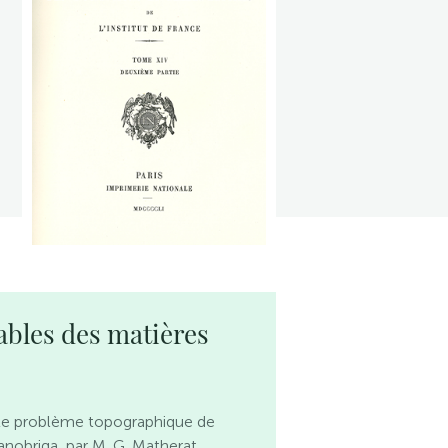
ables des matières
Le problème topographique de
tanobriga, par M. G. Matherat.