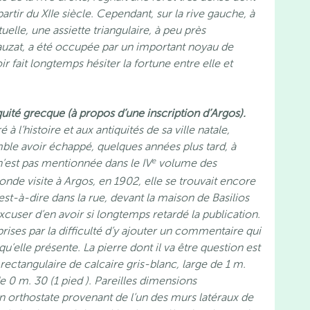
artir du XIIe siècle. Cependant, sur la rive gauche, à
tuelle, une assiette triangulaire, à peu près
Sauzat, a été occupée par un important noyau de
 fait longtemps hésiter la fortune entre elle et
quité grecque (à propos d’une inscription d’Argos).
 l’histoire et aux antiquités de sa ville natale,
mble avoir échappé, quelques années plus tard, à
e
n’est pas mentionnée dans le IV
volume des
nde visite à Argos, en 1902, elle se trouvait encore
c’est-à-dire dans la rue, devant la maison de Basilios
xcuser d’en avoir si longtemps retardé la publication.
prises par la difficulté d’y ajouter un commentaire qui
qu’elle présente. La pierre dont il va être question est
rectangulaire de calcaire gris-blanc, large de 1 m.
de 0 m. 30 (1 pied ). Pareilles dimensions
n orthostate provenant de l’un des murs latéraux de