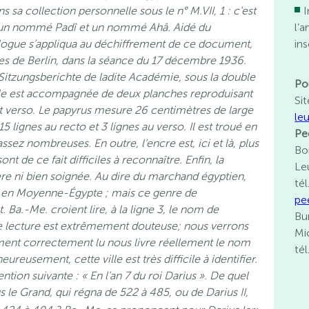
ns sa collection personnelle sous le n° M.VII, 1 : c’est
I
 un nommé Padî et un nommé Ahâ. Aidé du
l’
iologue s’appliqua au déchiffrement de ce document,
ins
ces de Berlin, dans la séance du 17 décembre 1936.
itzungsberichte de ladite Académie, sous la double
Po
 elle est accompagnée de deux planches reproduisant
Sit
t verso. Le papyrus mesure 26 centimètres de large
le
 lignes au recto et 3 lignes au verso. Il est troué en
Pe
assez nombreuses. En outre, l’encre est, ici et là, plus
Bo
nt de ce fait difficiles à reconnaître. Enfin, la
Le
ière ni bien soignée. Au dire du marchand égyptien,
té
, en Moyenne-Égypte ; mais ce genre de
pe
Ba.-Me. croient lire, à la ligne 3, le nom de
Bu
 lecture est extrêmement douteuse; nous verrons
Mi
ment correctement lu nous livre réellement le nom
té
heureusement, cette ville est très difficile à identifier.
mention suivante : « En l’an 7 du roi Darius ». De quel
us le Grand, qui régna de 522 à 485, ou de Darius II,