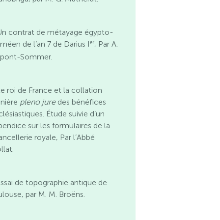
Un contrat de métayage égypto-
er
améen de l’an 7 de Darius I
, Par A.
pont-Sommer.
e roi de France et la collation
ènière
pleno jure
des bénéfices
lésiastiques. Étude suivie d’un
pendice sur les formulaires de la
ancellerie royale, Par l’Abbé
llat.
ssai de topographie antique de
ulouse, par M. M. Broëns.