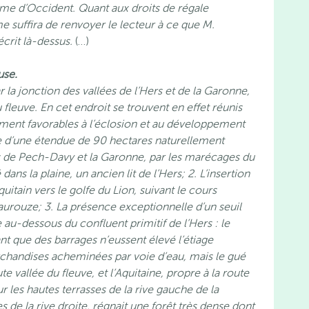
sme d’Occident. Quant aux droits de régale
 me suffira de renvoyer le lecteur à ce que M.
rit là-dessus.
(…)
use.
 la jonction des vallées de l’Hers et de la Garonne,
u fleuve. En cet endroit se trouvent en effet réunis
ment favorables à l’éclosion et au développement
ce d’une étendue de 90 hectares naturellement
es de Pech-Davy et la Garonne, par les marécages du
ans la plaine, un ancien lit de l’Hers;
2. L’insertion
quitain vers le golfe du Lion, suivant le cours
 Naurouze;
3. La présence exceptionnelle d’un seuil
e au-dessous du confluent primitif de l’Hers : le
ant que des barrages n’eussent élevé l’étiage
chandises acheminées par voie d’eau, mais le gué
te vallée du fleuve, et l’Aquitaine, propre à la route
r les hautes terrasses de la rive gauche de la
 de la rive droite, régnait une forêt très dense dont