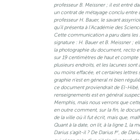
professeur B. Meissner ; il est entré da
un contrat de métayage conclu entre
professeur H. Bauer, le savant assyrr
qu’il présenta à l’Académie des Scien
Cette communication a paru dans les S
signature : H. Bauer et B. Meissner ;
la photographie du document, recto e
sur 19 centimètres de haut et compte 15
plusieurs endroits, et les lacunes sont 
ou moins effacée, et certaines lettres so
graphie n’est en géneral ni bien régul
ce document proviendrait de El-Hibé
renseignements est en général suspect. 
Memphis, mais nous verrons que cette
en outre comment, sur la fin, le docu
de la ville où il fut écrit, mais que, mal
Quant à la date, on lit, à la ligne 1, la 
er
Darius s’agit-il ? De Darius I
, de Dari