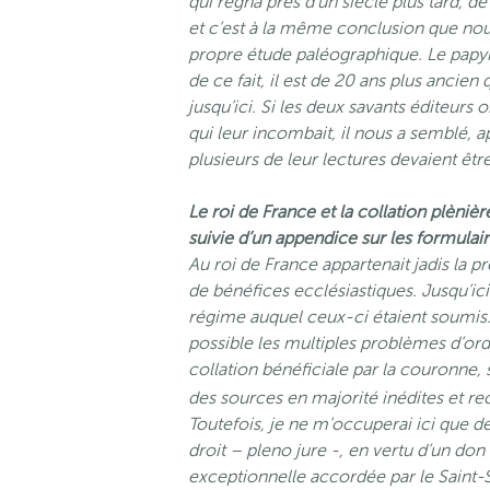
qui régna près d’un siècle plus tard, 
et c’est à la même conclusion que nou
propre étude paléographique. Le papyr
de ce fait, il est de 20 ans plus ancie
jusqu’ici. Si les deux savants éditeurs
qui leur incombait, il nous a semblé, 
plusieurs de leur lectures devaient êtr
Le roi de France et la collation plèniè
suivie d’un appendice sur les formulair
Au roi de France appartenait jadis la
de bénéfices ecclésiastiques. Jusqu’ic
régime auquel ceux-ci étaient soumis
possible les multiples problèmes d’or
collation bénéficiale par la couronne, 
des sources en majorité inédites et re
Toutefois, je ne m’occuperai ici que d
droit – pleno jure -, en vertu d’un don
exceptionnelle accordée par le Saint-