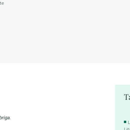
te
T
riga.
Li