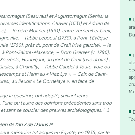
aesaromagus (Beauvais) et Augustomagus (Senlis) la
verses identifications. Cluvier (1631) et Adrien de
ar
se), – le père Molinet (1691), entre Verneuil et Creil,
Du
gneville, – l’abbé Leboeuf (1738), à Pont-l’Evêque
lle (1760), près du pont de Creil (rive gauche), – le
4), à Pont-Sainte-Maxence, – Dom Grenier (v. 1786),
L
IXe siècle, Houbigant, au pont de Creil (rive droite) ,
pl
ules, à Chantilly, – l’abbé Caudel à Toute-voie ou
ecc
escamps et Hahn au « Viez Lys », – Caix de Saint-
ap
s), au lieudit « Le Cornelaye », en face de
ch
Mo
sagé la question, ont adopté, suivant leurs
t, l’une ou l’autre des opinions précédentes sans trop
 et sans se soucier des preuves archéologiques.
(…)
E
To
er
n de l’an 7 de Darius I
.
sent mémoire fut acquis en Égypte, en 1935, par le