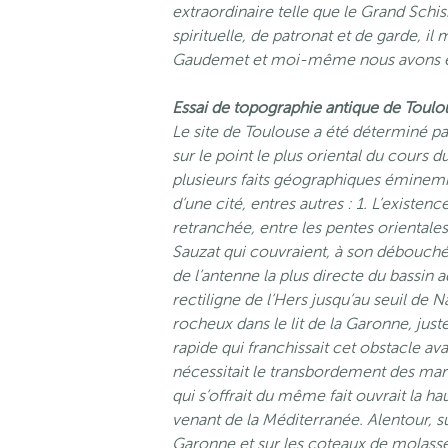
extraordinaire telle que le Grand Schi
spirituelle, de patronat et de garde, il
Gaudemet et moi-même nous avons éc
Essai de topographie antique de Toulo
Le site de Toulouse a été déterminé par
sur le point le plus oriental du cours d
plusieurs faits géographiques éminem
d’une cité, entres autres :
1. L’existen
retranchée, entre les pentes oriental
Sauzat qui couvraient, à son débouché d
de l’antenne la plus directe du bassin a
rectiligne de l’Hers jusqu’au seuil de
rocheux dans le lit de la Garonne, just
rapide qui franchissait cet obstacle av
nécessitait le transbordement des mar
qui s’offrait du même fait ouvrait la hau
venant de la Méditerranée. Alentour, su
Garonne et sur les coteaux de molasses