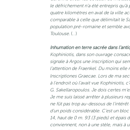
le défrichement n’a été entrepris qu’à p
quatre kilomètres en aval de la ville ac
comparable à celle que délimitait le 
population pré-romaine et semble avoir
Toulouse.
(…)
Inhumation en terre sacrée dans l’anti
Kophiniotis, dans son ouvrage consacré à
signale à Argos une inscription qui se
l’attention de Fraenkel. Du moins elle 
lnscriptiones Graecae. Lors de ma seco
à l’endroit où l’avait vue Kophiniotis, 
G. Sakellaropoulos. Je dois certes m’e
Je me suis laissé arrêter à plusieurs re
ne fût pas trop au-dessous de l’intérêt 
d’un poids considérable. C’est un bloc 
14, haut de 0 m. 93 (3 pieds) et épais 
conviennent, non à une stèle, mais à u