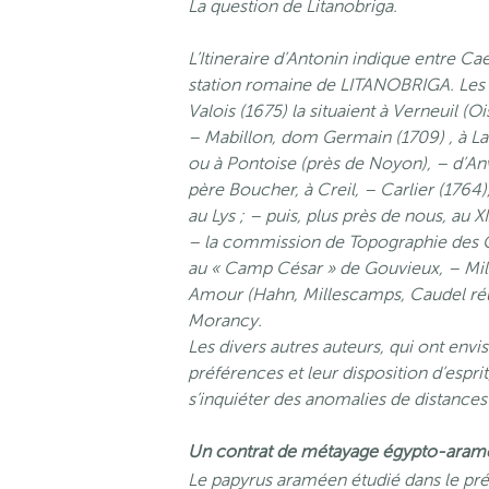
La question de Litanobriga.
L’Itineraire d’Antonin indique entre C
station romaine de LITANOBRIGA. Les di
Valois (1675) la situaient à Verneuil (Oi
– Mabillon, dom Germain (1709) , à Lai
ou à Pontoise (près de Noyon), – d’Anvi
père Boucher, à Creil, – Carlier (176
au Lys ; – puis, plus près de nous, au X
– la commission de Topographie des Ga
au « Camp César » de Gouvieux, – Mill
Amour (Hahn, Millescamps, Caudel réuni
Morancy.
Les divers autres auteurs, qui ont envi
préférences et leur disposition d’espri
s’inquiéter des anomalies de distances
Un contrat de métayage égypto-aramée
Le papyrus araméen étudié dans le pré