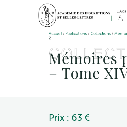
L’Ac
/
/
/
Accueil
Publications
Collections
Mémoir
2
COLLECT
Mémoires p
– Tome XI
Prix : 63 €