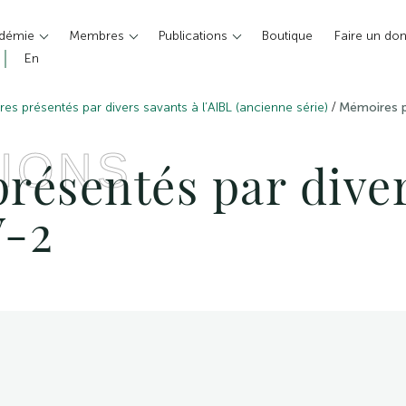
adémie
Membres
Publications
Boutique
Faire un do
En
/
es présentés par divers savants à l’AIBL (ancienne série)
Mémoires p
IONS
résentés par diver
V-2