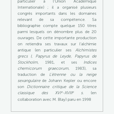
particulier à l’Union Académique
Internationale) ; il a organisé plusieurs
congrès importants dans les domaines
relevant de sa compétence. Sa
bibliographie compte quelque 150 titres
parmi lesquels on dénombre plus de 20
ouvrages. De cette importante production
on retiendra ses travaux sur l’alchimie
antique (en particulier ses
Alchimistes
grecs I, Papyrus de Leyde, Papyrus de
Stockholm
, 1981, et ses
Indices
chemicorum graecorum
, 1983), sa
traduction de
L’étrenne ou la neige
sexangulaire
de Johann Kepler ou encore
son
Dictionnaire critique de la Science
e
e
classique des XVI
-XVIII
s.
(en
collaboration avec M. Blay) paru en 1998