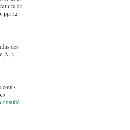
séances de
. pp. 42-
endus des
, N. 2,
au cours
des
(consulté