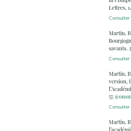
in Compte
Lettres, 1
Consulter l
Martin, R
Bourgogne 
savants. 
Consulter l
Martin, R
version, 
l’Académi
57.
(consul
Consulter l
Martin, 
l’académi