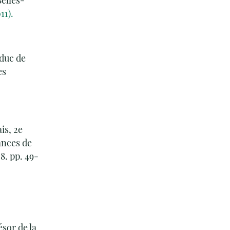
elles-
11).
 duc de
es
is, 2e
ances de
8. pp. 49-
sor de la