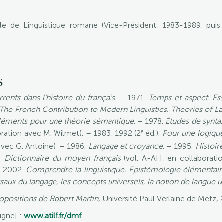
e de Linguistique romane (Vice-Président, 1983-1989, puis 
s
rents dans l’histoire du français
. – 1971.
Temps et aspect. Ess
The French Contribution to Modern Linguistics. Theories of 
Éléments pour une théorie sémantique
. – 1978.
Études de synta
e
ration avec M. Wilmet). – 1983, 1992 (2
éd.).
Pour une logiqu
avec G. Antoine). – 1986.
Langage et croyance
. – 1995.
Histoir
8.
Dictionnaire du moyen français
(vol. A-AH, en collaborati
– 2002.
Comprendre la linguistique. Épistémologie élémentaire
ersaux du langage, les concepts universels, la notion de langue u
ropositions de Robert Martin
, Université Paul Verlaine de Metz, 
igne] :
www.atilf.fr/dmf