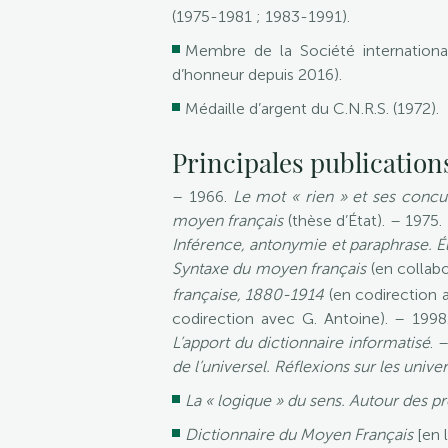
(1975-1981 ; 1983-1991).
Membre de la Société international
d’honneur depuis 2016).
Médaille d’argent du C.N.R.S. (1972).
Principales publication
– 1966.
Le mot « rien » et ses concur
moyen français
(thèse d’État). – 1975.
Inférence, antonymie et paraphrase. 
Syntaxe du moyen français
(en collabo
française, 1880-1914
(en codirection 
codirection avec G. Antoine). – 199
L’apport du dictionnaire informatisé
. 
de l’universel. Réflexions sur les univ
La « logique » du sens. Autour des p
Dictionnaire du Moyen Français
[en l