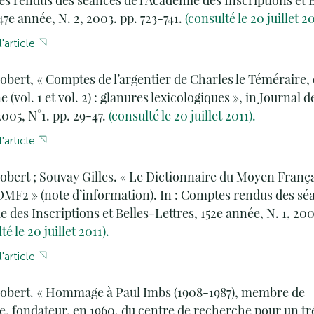
s rendus des séances de l’Académie des Inscriptions et B
47e année, N. 2, 2003. pp. 723-741.
(consulté le 20 juillet 20
'article
obert, « Comptes de l’argentier de Charles le Téméraire,
(vol. 1 et vol. 2) : glanures lexicologiques », in Journal d
2005, N°1. pp. 29-47.
(consulté le 20 juillet 2011).
'article
obert ; Souvay Gilles. « Le Dictionnaire du Moyen França
DMF2 » (note d’information). In : Comptes rendus des sé
e des Inscriptions et Belles-Lettres, 152e année, N. 1, 200
té le 20 juillet 2011).
'article
Robert. « Hommage à Paul Imbs (1908-1987), membre de
e, fondateur, en 1960, du centre de recherche pour un tré