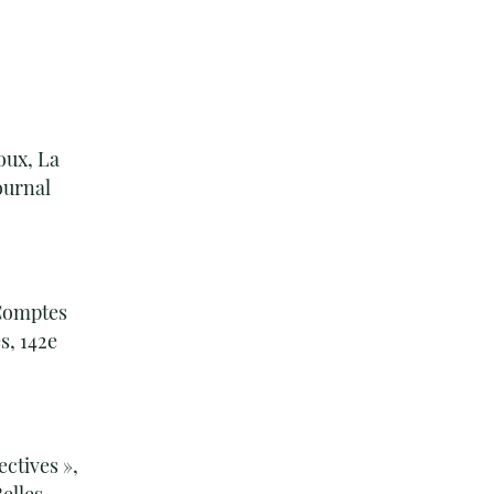
oux, La
ournal
 Comptes
s, 142e
ectives »,