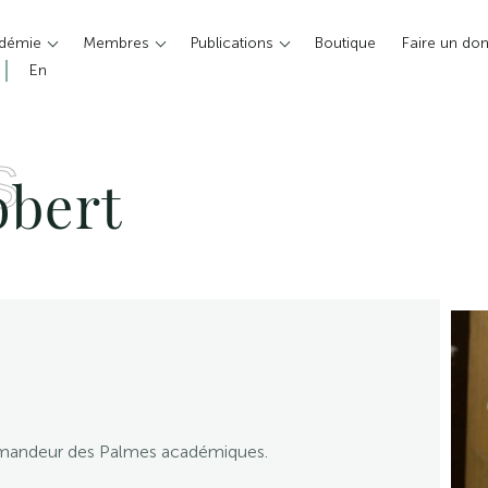
adémie
Membres
Publications
Boutique
Faire un do
En
S
bert
ommandeur des Palmes académiques.