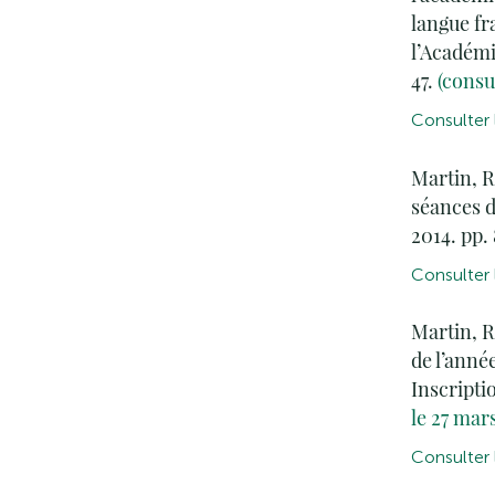
langue fr
l’Académi
47.
(consu
Consulter l
Martin, R
séances d
2014. pp.
Consulter l
Martin, R
de l’anné
Inscriptio
le 27 mar
Consulter l