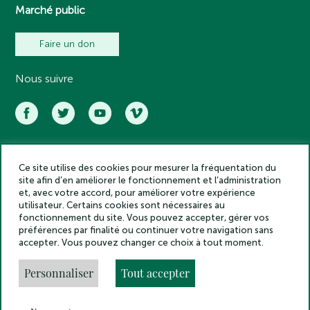
Marché public
Faire un don
Nous suivre
Ce site utilise des cookies pour mesurer la fréquentation du
Académie des inscriptions et belles lettres – Tous droits réservés
site afin d’en améliorer le fonctionnement et l’administration
2025
et, avec votre accord, pour améliorer votre expérience
Politique de confidentialité
utilisateur. Certains cookies sont nécessaires au
Mentions légales
fonctionnement du site. Vous pouvez accepter, gérer vos
préférences par finalité ou continuer votre navigation sans
Crédits
accepter. Vous pouvez changer ce choix à tout moment.
Gestion des cookies
Made by
Personnaliser
Tout accepter