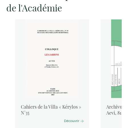
de l'Académie
Cahiers de la Villa « Kérylos »
Archivum L
N°35
Aevi, 81, 
Découvrir