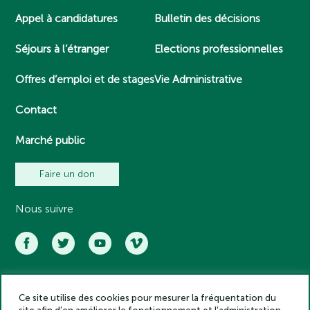
Appel à candidatures
Bulletin des décisions
Séjours à l’étranger
Elections professionnelles
Offres d’emploi et de stages
Vie Administrative
Contact
Marché public
Faire un don
Nous suivre
Ce site utilise des cookies pour mesurer la fréquentation du
Académie des inscriptions et belles lettres – Tous droits réservés