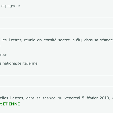
é espagnole.
elles-Lettres, réunie en comité secret, a élu, dans sa séanc
s
uisse
e nationalité italienne.
elles-Lettres
, dans sa séance du
vendredi 5 février 2010
,
rt ÉTIENNE
.