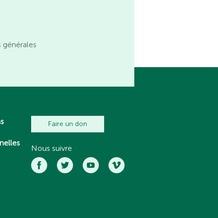
s générales
ns
Faire un don
nelles
Nous suivre