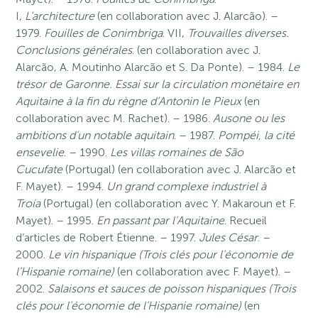
I,
L’architecture
(en collaboration avec J. Alarcão). –
1979.
Fouilles de Conimbriga
. VII,
Trouvailles diverses.
Conclusions générales
. (en collaboration avec J.
Alarcão, A. Moutinho Alarcão et S. Da Ponte). – 1984.
Le
trésor de Garonne. Essai sur la circulation monétaire en
Aquitaine à la fin du règne d’Antonin le Pieux
(en
collaboration avec M. Rachet). – 1986.
Ausone ou les
ambitions d’un notable aquitain
. – 1987.
Pompéi, la cité
ensevelie
. – 1990.
Les villas romaines de São
Cucufate
(Portugal) (en collaboration avec J. Alarcão et
F. Mayet). – 1994.
Un grand complexe industriel à
Troía
(Portugal) (en collaboration avec Y. Makaroun et F.
Mayet). – 1995.
En passant par l’Aquitaine
. Recueil
d’articles de Robert Étienne. – 1997.
Jules César
. –
2000.
Le vin hispanique (Trois clés pour l’économie de
l’Hispanie romaine)
(en collaboration avec F. Mayet). –
2002.
Salaisons et sauces de poisson hispaniques (Trois
clés pour l’économie de l’Hispanie romaine)
(en