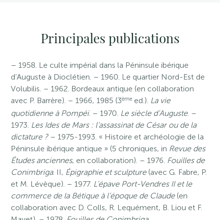
Principales publications
– 1958. Le culte impérial dans la Péninsule ibérique
d’Auguste à Dioclétien. – 1960. Le quartier Nord-Est de
Volubilis. – 1962. Bordeaux antique (en collaboration
ème
avec P. Barrère). – 1966, 1985 (3
ed.).
La vie
quotidienne à Pompéi
. – 1970.
Le siècle d’Auguste
. –
1973.
Les Ides de Mars : l’assassinat de César ou de la
dictature ?
– 1975-1993. « Histoire et archéologie de la
Péninsule ibérique antique » (5 chroniques, in
Revue des
Études anciennes
, en collaboration). – 1976.
Fouilles de
Conimbriga
. II,
Épigraphie et sculpture
(avec G. Fabre, P.
et M. Lévèque). – 1977.
L’épave Port-Vendres II et le
commerce de la Bétique à l’époque de Claude
(en
collaboration avec D. Colls, R. Lequément, B. Liou et F.
Mayet). – 1978.
Fouilles de Conimbriga
.