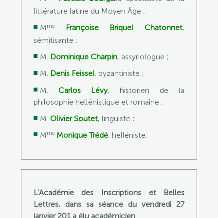
littérature latine du Moyen Âge ;
me
M
Françoise Briquel Chatonnet
,
sémitisante ;
M.
Dominique Charpin
, assyriologue ;
M.
Denis Feissel
, byzantiniste ;
M.
Carlos Lévy
, historien de la
philosophie hellénistique et romaine ;
M.
Olivier Soutet
, linguiste ;
me
M
Monique Trédé
, helléniste.
L’Académie des Inscriptions et Belles
Lettres, dans sa séance du vendredi 27
janvier 201 a élu académicien