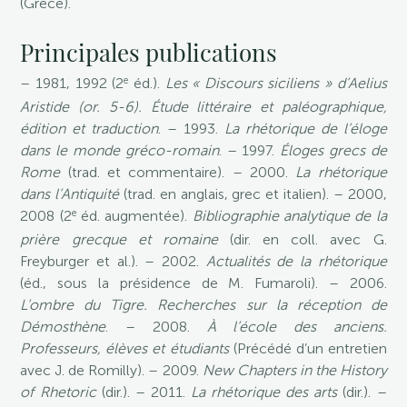
(Grèce).
Principales publications
e
– 1981, 1992 (2
éd.).
Les « Discours siciliens » d’Aelius
Aristide (or. 5-6). Étude littéraire et paléographique,
édition et traduction
. – 1993.
La rhétorique de l’éloge
dans le monde gréco-romain
. – 1997.
Éloges grecs de
Rome
(trad. et commentaire). – 2000.
La rhétorique
dans l’Antiquité
(trad. en anglais, grec et italien). – 2000,
e
2008 (2
éd. augmentée).
Bibliographie analytique de la
prière grecque et romaine
(dir. en coll. avec G.
Freyburger et al.). – 2002.
Actualités de la rhétorique
(éd., sous la présidence de M. Fumaroli). – 2006.
L’ombre du Tigre. Recherches sur la réception de
Démosthène
. – 2008.
À l’école des anciens.
Professeurs, élèves et étudiants
(Précédé d’un entretien
avec J. de Romilly). – 2009.
New Chapters in the History
of Rhetoric
(dir.). – 2011.
La rhétorique des arts
(dir.). –