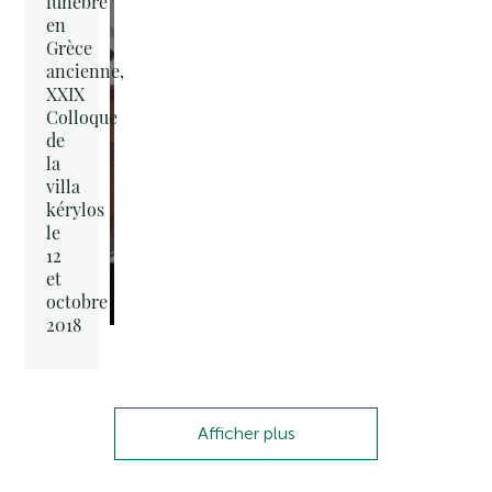
funèbre
en
Grèce
ancienne,
XXIX
Colloque
de
la
villa
kérylos
le
12
et
octobre
2018
Afficher plus