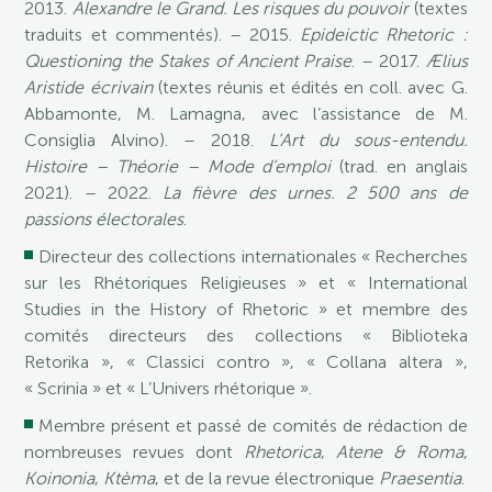
2013.
Alexandre le Grand. Les risques du pouvoir
(textes
traduits et commentés). – 2015.
Epideictic Rhetoric :
Questioning the Stakes of Ancient Praise
. – 2017.
Ælius
Aristide écrivain
(textes réunis et édités en coll. avec G.
Abbamonte, M. Lamagna, avec l’assistance de M.
Consiglia Alvino). – 2018.
L’Art du sous-entendu.
Histoire – Théorie – Mode d’emploi
(trad. en anglais
2021). – 2022.
La fièvre des urnes. 2 500 ans de
passions électorales
.
Directeur des collections internationales « Recherches
sur les Rhétoriques Religieuses » et « International
Studies in the History of Rhetoric » et membre des
comités directeurs des collections « Biblioteka
Retorika », « Classici contro », « Collana altera »,
« Scrinia » et « L’Univers rhétorique ».
Membre présent et passé de comités de rédaction de
nombreuses revues dont
Rhetorica
,
Atene & Roma
,
Koinonia
,
Ktèma
, et de la revue électronique
Praesentia
.