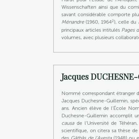
Wissenschaften ainsi que du comit
savant considérable comporte plus
2
Ménandre
(1960, 1964
), celle du
principaux articles intitulés
Pages d
volumes, avec plusieurs collaborat
Jacques DUCHESNE
Nommé correspondant étranger de l’
Jacques Duchesne-Guillemin, spécia
ans. Ancien élève de l’École Norm
Duchesne-Guillemin accomplit une 
causa
de l’Université de Téhéran,
scientifique, on citera sa thèse d
des
Gāthās de l’Avesta
(1948) ou 