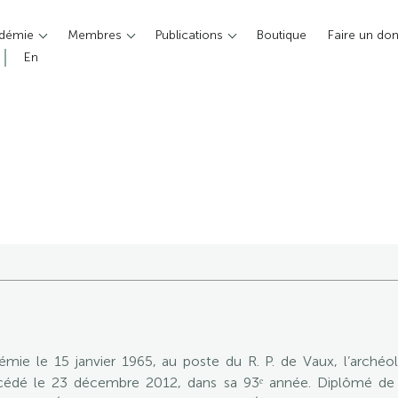
adémie
Membres
Publications
Boutique
Faire un do
En
e le 15 janvier 1965, au poste du R. P. de Vaux, l’archéolo
édé le 23 décembre 2012, dans sa 93ᵉ année. Diplômé de 