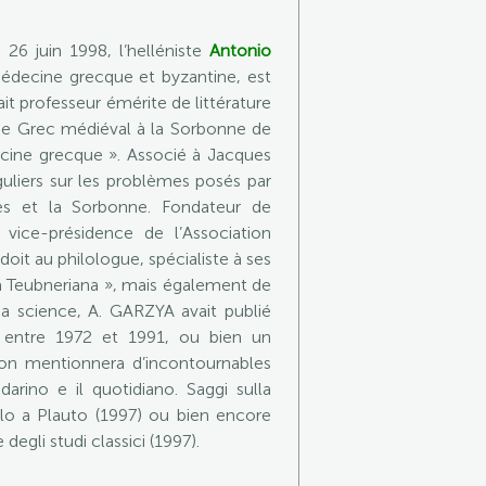
26 juin 1998, l’helléniste
Antonio
 médecine grecque et byzantine, est
it professeur émérite de littérature
é de Grec médiéval à la Sorbonne de
ecine grecque ». Associé à Jacques
liers sur les problèmes posés par
les et la Sorbonne. Fondateur de
la vice-présidence de l’Association
oit au philologue, spécialiste à ses
eca Teubneriana », mais également de
 science, A. GARZYA avait publié
is entre 1972 et 1991, ou bien un
 l’on mentionnera d’incontournables
arino e il quotidiano. Saggi sulla
hilo a Plauto (1997) ou bien encore
 degli studi classici (1997).