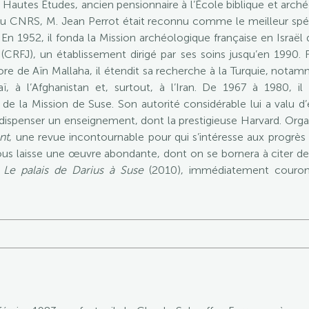
s Hautes Études, ancien pensionnaire à l’École biblique et arc
u CNRS, M. Jean Perrot était reconnu comme le meilleur spéci
. En 1952, il fonda la Mission archéologique française en Israë
CRFJ), un établissement dirigé par ses soins jusqu’en 1990. 
e de Aïn Mallaha, il étendit sa recherche à la Turquie, notamme
ï, à l’Afghanistan et, surtout, à l’Iran. De 1967 à 1980, il
de la Mission de Suse. Son autorité considérable lui a valu d’êtr
 dispenser un enseignement, dont la prestigieuse Harvard. Organ
nt
, une revue incontournable pour qui s’intéresse aux progrès
 nous laisse une œuvre abondante, dont on se bornera à citer de
t
Le palais de Darius à Suse
(2010), immédiatement couron