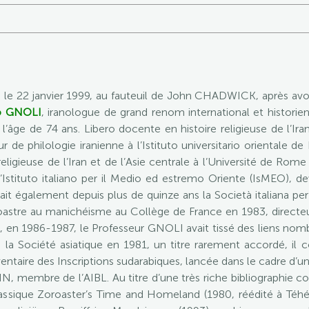
e le 22 janvier 1999, au fauteuil de John CHADWICK, après a
o GNOLI
, iranologue de grand renom international et historien 
âge de 74 ans. Libero docente en histoire religieuse de l’Iran
de philologie iranienne à l’Istituto universitario orientale de
religieuse de l’Iran et de l’Asie centrale à l’Université de Rom
’Istituto italiano per il Medio ed estremo Oriente (IsMEO), de
ésidait également depuis plus de quinze ans la Società italiana per
oastre au manichéisme au Collège de France en 1983, directeur
, en 1986-1987, le Professeur GNOLI avait tissé des liens nom
la Société asiatique en 1981, un titre rarement accordé, il 
nventaire des Inscriptions sudarabiques, lancée dans le cadre d’u
BIN, membre de l’AIBL. Au titre d’une très riche bibliographie c
classique Zoroaster’s Time and Homeland (1980, réédité à Téh