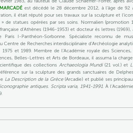
évrier 1983, au fauteuil de Claude Schaeffer-Forrer, après a
 MARCADÉ
est décédé le 28 décembre 2012, à l’âge de 92 an
tion, il était réputé pour ses travaux sur la sculpture et l’
» de statues opérées par ses soins. Normalien (promotion 19
française d’Athènes (1946-1953) et docteur ès lettres (1969
de Paris I-Panthéon-Sorbonne. Spécialiste reconnu de mu
 du Centre de Recherches interdisciplinaire d’Archéologie analyt
tre 1975 et 1989. Membre de l’Académie royale des Sciences,
nces, Belles-Lettres et Arts de Bordeaux, il assuma la charge 
cientifique des collections
Archaeologia Mundi
(21 vol.) et
L
éférence sur la sculpture des grands sanctuaires de Delphes
 de
La Description de la Grèce
(Arcadie) et publié ses principa
’iconographie antiques. Scripta varia, 1941-1991
. À l’Académi
9.