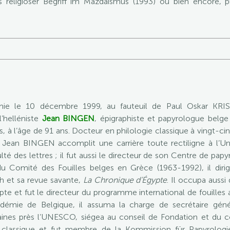
als religiöser Begriff im Mazdaismus (1993) ou bien encore, p
émie le 10 décembre 1999, au fauteuil de Paul Oskar KR
’helléniste
Jean BINGEN
, épigraphiste et papyrologue belge
s, à l’âge de 91 ans. Docteur en philologie classique à vingt-
 Jean BINGEN accomplit une carrière toute rectiligne à l’Univ
lté des lettres ; il fut aussi le directeur de son Centre de pap
u Comité des Fouilles belges en Grèce (1963-1992), il dirig
h et sa revue savante,
La Chronique d’Égypte
. Il occupa auss
te et fut le directeur du programme international de fouille
émie de Belgique, il assuma la charge de secrétaire généra
ines près l’UNESCO, siégea au conseil de Fondation et du co
té classique et fut membre de la Kommission für Papyrologi