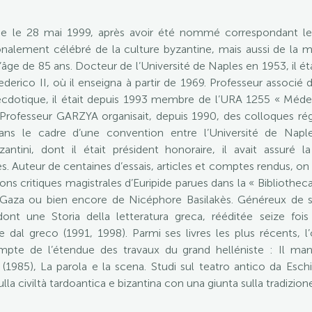
ie le 28 mai 1999, après avoir été nommé correspondant le 
ationalement célébré de la culture byzantine, mais aussi de la
ge de 85 ans. Docteur de l’Université de Naples en 1953, il éta
ederico II, où il enseigna à partir de 1969. Professeur associ
’ecdotique, il était depuis 1993 membre de l’URA 1255 « Méd
ofesseur GARZYA organisait, depuis 1990, des colloques régu
dans le cadre d’une convention entre l’Université de Nap
izantini, dont il était président honoraire, il avait assuré 
s. Auteur de centaines d’essais, articles et comptes rendus, on d
ions critiques magistrales d’Euripide parues dans la « Biblioth
Gaza ou bien encore de Nicéphore Basilakès. Généreux de sa
, dont une Storia della letteratura greca, rééditée seize fo
e dal greco (1991, 1998). Parmi ses livres les plus récents,
ompte de l’étendue des travaux du grand helléniste : Il mand
a (1985), La parola e la scena. Studi sul teatro antico da Esc
ulla civiltà tardoantica e bizantina con una giunta sulla tradizione