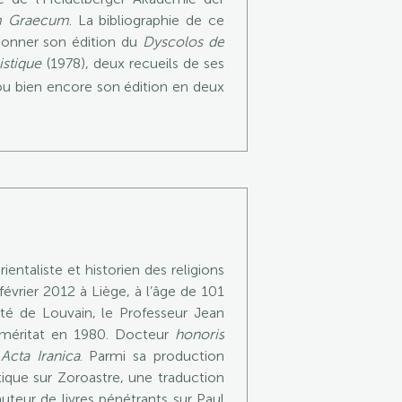
m Graecum
. La bibliographie de ce
tionner son édition du
Dyscolos de
istique
(1978), deux recueils de ses
ou bien encore son édition en deux
ntaliste et historien des religions
évrier 2012 à Liège, à l’âge de 101
ité de Louvain, le Professeur Jean
’éméritat en 1980. Docteur
honoris
e
Acta Iranica
. Parmi sa production
tique sur Zoroastre, une traduction
auteur de livres pénétrants sur Paul