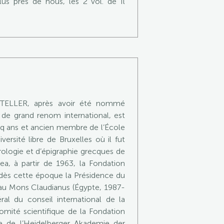
lus près de nous, les 2 vol. de Il
ISTELLER, après avoir été nommé
 de grand renom international, est
cinq ans et ancien membre de l’École
ersité libre de Bruxelles où il fut
yrologie et d’épigraphie grecques de
ea, à partir de 1963, la Fondation
i dès cette époque la Présidence du
s au Mons Claudianus (Égypte, 1987-
l du conseil international de la
mité scientifique de la Fondation
e de l’Heidelberger Akademie der