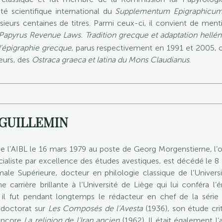
é scientifique international du
Supplementum Epigraphicu
ieurs centaines de titres. Parmi ceux-ci, il convient de men
Papyrus Revenue Laws. Tradition grecque et adaptation hellén
’épigraphie grecque
, parus respectivement en 1991 et 2005, 
eurs, des
Ostraca graeca et latina du Mons Claudianus
.
-GUILLEMIN
AIBL le 16 mars 1979 au poste de Georg Morgenstierne, l’orie
liste par excellence des études avestiques, est décédé le 8 f
ale Supérieure, docteur en philologie classique de l’Univers
carrière brillante à l’Université de Liège qui lui conféra l
 il fut pendant longtemps le rédacteur en chef de la séri
e doctorat sur
Les Composés de l’Avesta
(1936), son étude cri
encore
La religion de l’Iran ancien
(1962). Il était également l’