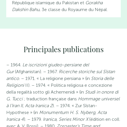
République islamique du Pakistan et
Gorakha
Dakshin Bahu
, 3e classe du Royaume du Népal.
Principales publications
– 1964.
Le iscrizioni giudeo-persiane del
Gur
(Afghanistan). – 1967.
Ricerche storiche sul Sîstan
antico
. – 1971. « La religione persiana » (in
Storia delle
Religioni
II). – 1974. « Politica religiosa e concezione
della regalità sotto gli Achemenidi » (in
Studi in onore di
G. Tucci
; traduction française dans
Hommage universel
à l’Iran II, Acta Iranica 2
). – 1974. « Zur Sîstan-
Hypothese » (in
Monumentum H. S. Nyberg, Acta
Iranica 4
). – 1979.
Iranica, Series Minor X
(édition en coll.
avec A. V. Rossi). – 1980.
Zoroaster’s Time and