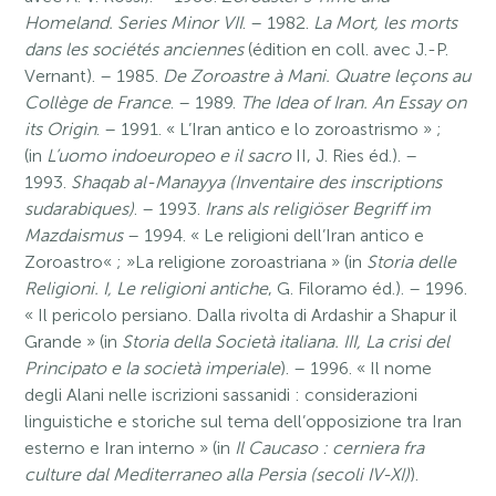
Homeland. Series Minor VII
. – 1982.
La Mort, les morts
dans les sociétés anciennes
(édition en coll. avec J.-P.
Vernant). – 1985.
De Zoroastre à Mani. Quatre leçons au
Collège de France
. – 1989.
The Idea of Iran. An Essay on
its Origin
. – 1991. « L’Iran antico e lo zoroastrismo » ;
(in
L’uomo indoeuropeo e il sacro
II, J. Ries éd.). –
1993.
Shaqab al-Manayya (Inventaire des inscriptions
sudarabiques)
. – 1993.
Irans als religiöser Begriff im
Mazdaismus
– 1994. « Le religioni dell’Iran antico e
Zoroastro« ; »La religione zoroastriana » (in
Storia delle
Religioni. I, Le religioni antiche
, G. Filoramo éd.). – 1996.
« Il pericolo persiano. Dalla rivolta di Ardashir a Shapur il
Grande » (in
Storia della Società italiana. III, La crisi del
Principato e la società imperiale
). – 1996. « Il nome
degli Alani nelle iscrizioni sassanidi : considerazioni
linguistiche e storiche sul tema dell’opposizione tra Iran
esterno e Iran interno » (in
Il Caucaso : cerniera fra
culture dal Mediterraneo alla Persia (secoli IV-XI)
).