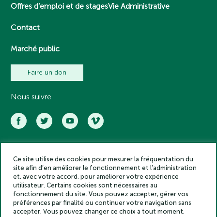
Offres d’emploi et de stages
Vie Administrative
Contact
Marché public
Faire un don
Nous suivre
Ce site utilise des cookies pour mesurer la fréquentation du
Académie des inscriptions et belles lettres – Tous droits réservés
site afin d’en améliorer le fonctionnement et l’administration
2025
et, avec votre accord, pour améliorer votre expérience
Politique de confidentialité
utilisateur. Certains cookies sont nécessaires au
Mentions légales
fonctionnement du site. Vous pouvez accepter, gérer vos
préférences par finalité ou continuer votre navigation sans
Crédits
accepter. Vous pouvez changer ce choix à tout moment.
Gestion des cookies