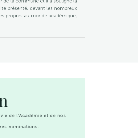
r de la commune et il a souligné la
suite présenté, devant les nombreux
mboles propres au monde académique,
on
 vie de l’Académie et de nos
res nominations.