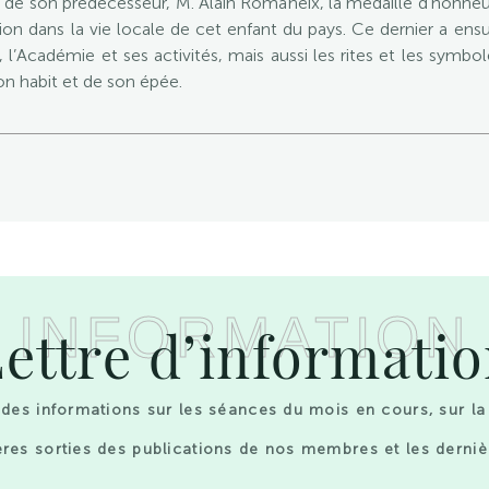
de son prédécesseur, M. Alain Romaneix, la médaille d’honneu
on dans la vie locale de cet enfant du pays. Ce dernier a en
 l’Académie et ses activités, mais aussi les rites et les sy
n habit et de son épée.
INFORMATION
ettre d’informati
des informations sur les séances du mois en cours, sur la
res sorties des publications de nos membres et les derniè