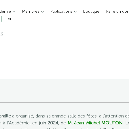
adémie
Membres
Publications
Boutique
Faire un do
En
26
aille
a organisé, dans sa grande salle des fêtes, à l’attention d
n à l’Académie, en
juin 2024
, de
M. Jean-Michel MOUTON
. 