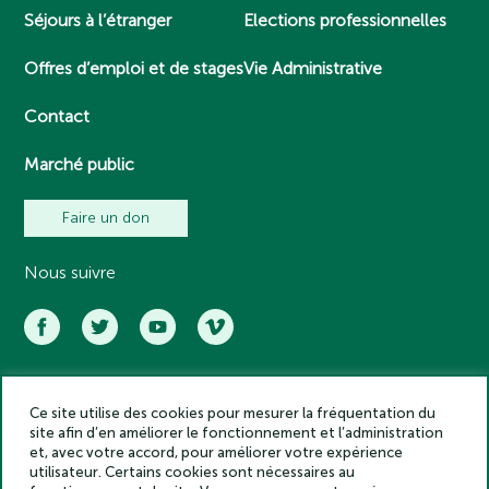
Séjours à l’étranger
Elections professionnelles
Offres d’emploi et de stages
Vie Administrative
Contact
Marché public
Faire un don
Nous suivre
Ce site utilise des cookies pour mesurer la fréquentation du
Académie des inscriptions et belles lettres – Tous droits réservés
site afin d’en améliorer le fonctionnement et l’administration
2025
et, avec votre accord, pour améliorer votre expérience
Politique de confidentialité
utilisateur. Certains cookies sont nécessaires au
Mentions légales