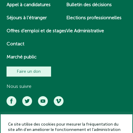
Appel à candidatures
Bulletin des décisions
Séjours à l’étranger
Elections professionnelles
Offres d’emploi et de stages
Vie Administrative
Contact
Marché public
Faire un don
Nous suivre
Ce site utilise des cookies pour mesurer la fréquentation du
Académie des inscriptions et belles lettres – Tous droits réservés
site afin d’en améliorer le fonctionnement et l’administration
2025