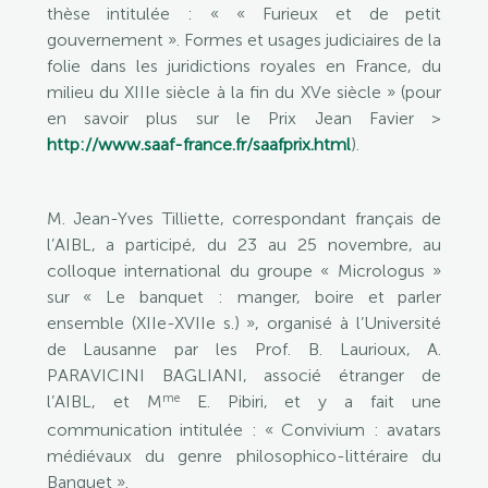
thèse intitulée : « « Furieux et de petit
gouvernement ». Formes et usages judiciaires de la
folie dans les juridictions royales en France, du
milieu du XIIIe siècle à la fin du XVe siècle » (pour
en savoir plus sur le Prix Jean Favier >
http://www.saaf-france.fr/saafprix.html
).
M. Jean-Yves Tilliette, correspondant français de
l’AIBL, a participé, du 23 au 25 novembre, au
colloque international du groupe « Micrologus »
sur « Le banquet : manger, boire et parler
ensemble (XIIe-XVIIe s.) », organisé à l’Université
de Lausanne par les Prof. B. Laurioux, A.
PARAVICINI BAGLIANI, associé étranger de
me
l’AIBL, et M
E. Pibiri, et y a fait une
communication intitulée : « Convivium : avatars
médiévaux du genre philosophico-littéraire du
Banquet ».