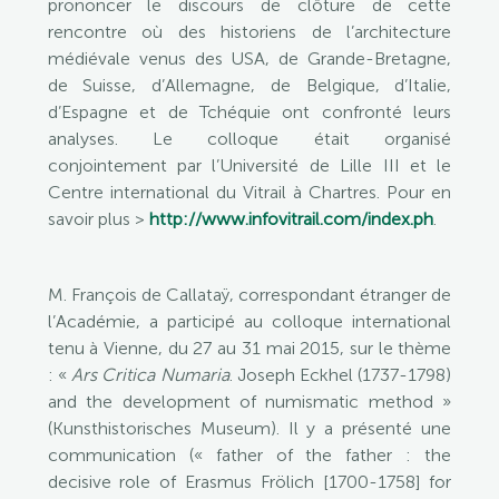
prononcer le discours de clôture de cette
rencontre où des historiens de l’architecture
médiévale venus des USA, de Grande-Bretagne,
de Suisse, d’Allemagne, de Belgique, d’Italie,
d’Espagne et de Tchéquie ont confronté leurs
analyses. Le colloque était organisé
conjointement par l’Université de Lille III et le
Centre international du Vitrail à Chartres. Pour en
savoir plus >
http://www.infovitrail.com/index.ph
.
M. François de Callataÿ, correspondant étranger de
l’Académie, a participé au colloque international
tenu à Vienne, du 27 au 31 mai 2015, sur le thème
: «
Ars Critica Numaria
. Joseph Eckhel (1737-1798)
and the development of numismatic method »
(Kunsthistorisches Museum). Il y a présenté une
communication (« father of the father : the
decisive role of Erasmus Frölich [1700-1758] for