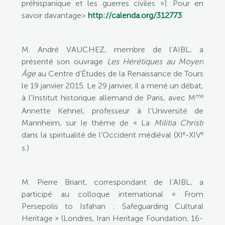
préhispanique et les guerres civiles »). Pour en
savoir davantage>
http://calenda.org/312773
.
M. André VAUCHEZ, membre de l’AIBL, a
présenté son ouvrage
Les Hérétiques au Moyen
Âge
au Centre d’Études de la Renaissance de Tours
le 19 janvier 2015. Le 29 janvier, il a mené un débat,
me
à l’Institut historique allemand de Paris, avec M
Annette Kehnel, professeur à l’Université de
Mannheim, sur le thème de « La
Militia Christi
e
e
dans la spiritualité de l’Occident médiéval (XI
-XIV
s.)
M. Pierre Briant, correspondant de l’AIBL, a
participé au colloque international « From
Persepolis to Isfahan : Safeguarding Cultural
Heritage » (Londres, Iran Heritage Foundation, 16-