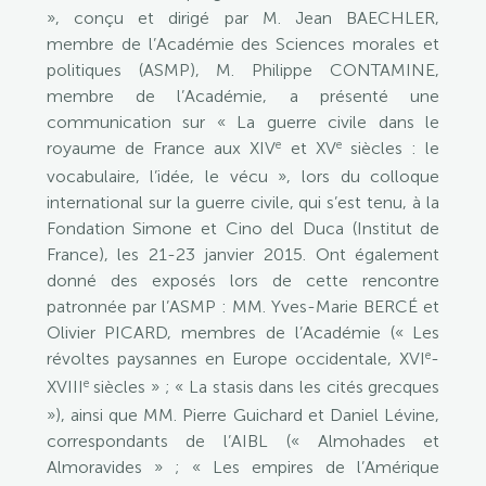
», conçu et dirigé par M. Jean BAECHLER,
membre de l’Académie des Sciences morales et
politiques (ASMP), M. Philippe CONTAMINE,
membre de l’Académie, a présenté une
communication sur « La guerre civile dans le
e
e
royaume de France aux XIV
et XV
siècles : le
vocabulaire, l’idée, le vécu », lors du colloque
international sur la guerre civile, qui s’est tenu, à la
Fondation Simone et Cino del Duca (Institut de
France), les 21-23 janvier 2015. Ont également
donné des exposés lors de cette rencontre
patronnée par l’ASMP : MM. Yves-Marie BERCÉ et
Olivier PICARD, membres de l’Académie (« Les
e
révoltes paysannes en Europe occidentale, XVI
-
e
XVIII
siècles » ; « La stasis dans les cités grecques
»), ainsi que MM. Pierre Guichard et Daniel Lévine,
correspondants de l’AIBL (« Almohades et
Almoravides » ; « Les empires de l’Amérique