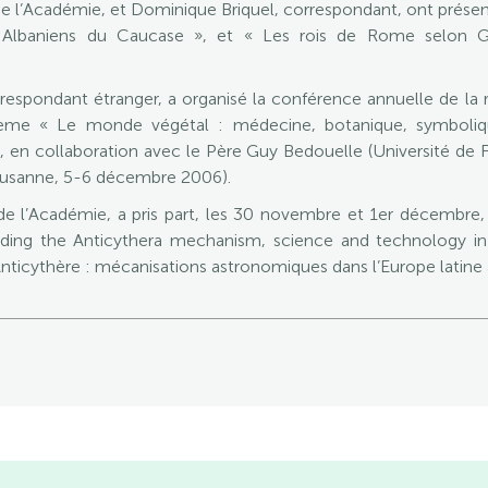
l’Académie, et Dominique Briquel, correspondant, ont présent
s Albaniens du Caucase », et « Les rois de Rome selon G
orrespondant étranger, a organisé la conférence annuelle de la
hème « Le monde végétal : médecine, botanique, symboliq
n collaboration avec le Père Guy Bedouelle (Université de Fr
ausanne, 5-6 décembre 2006).
Académie, a pris part, les 30 novembre et 1er décembre, à
ding the Anticythera mechanism, science and technology in a
nticythère : mécanisations astronomiques dans l’Europe latine