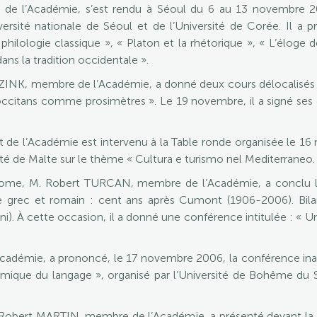
 de l’Académie, s’est rendu à Séoul du 6 au 13 novembre 20
ersité nationale de Séoul et de l’Université de Corée. Il a
hilologie classique », « Platon et la rhétorique », « L’élog
dans la tradition occidentale ».
ZINK, membre de l’Académie, a donné deux cours délocalisés d
ccitans comme prosimètres ». Le 19 novembre, il a signé ses 
 de l’Académie est intervenu à la Table ronde organisée le 1
sité de Malte sur le thème « Cultura e turismo nel Mediterraneo.
me, M. Robert TURCAN, membre de l’Académie, a conclu le
e grec et romain : cent ans après Cumont (1906-2006). Bilan
. À cette occasion, il a donné une conférence intitulée : « Une 
adémie, a prononcé, le 17 novembre 2006, la conférence inau
amique du langage », organisé par l’Université de Bohême du 
obert MARTIN, membre de l’Académie, a présenté devant la So