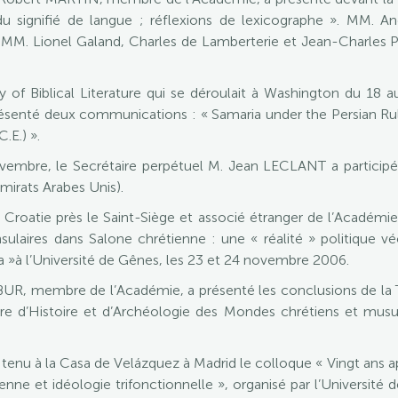
t du signifié de langue ; réflexions de lexicographe ». MM.
MM. Lionel Galand, Charles de Lamberterie et Jean-Charles Pe
ty of Biblical Literature qui se déroulait à Washington du 18
ésenté deux communications : « Samaria under the Persian Ru
.E.) ».
embre, le Secrétaire perpétuel M. Jean LECLANT a participé
mirats Arabes Unis).
oatie près le Saint-Siège et associé étranger de l’Académie,
laires dans Salone chrétienne : une « réalité » politique v
ca »à l’Université de Gênes, les 23 et 24 novembre 2006.
R, membre de l’Académie, a présenté les conclusions de la Ta
re d’Histoire et d’Archéologie des Mondes chrétiens et mu
tenu à la Casa de Velázquez à Madrid le colloque « Vingt ans
 et idéologie trifonctionnelle », organisé par l’Université 