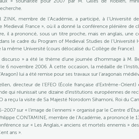
x » souhaitée pour 2007 par M. Gilles de Robien, minist
Recherche.
ZINK, membre de l’Académie, a participé, à l’Université de
edieval France », où il a donné la conférence plénière de clô
re, il a prononcé, sous un titre proche, mais en anglais, une
, dans le cadre du Program of Medieval Studies de l’Université
e la même Université (cours délocalisé du Collège de France).
l discurso » a été le thème d’une journée d’hommage à M. B
le 6 novembre 2006. À cette occasion, la médaille de l’Insti
Aragon) lui a été remise pour ses travaux sur l’aragonais médiév
llen, directeur de l’EFEO (École française d’Extrême-Orient)
onde qui réunissait une dizaine d’institutions européennes de r
FEO a reçu la visite de Sa Majesté Norodom Sihamoni, Roi du 
2007 sur « l’image de l’ennemi » organisé par le Centre d’Étude
M. Philippe CONTAMINE, membre de l’Académie, a prononcé le 1
férence sur « Les Anglais,« anciens et mortels ennemis » des 
ent ans ».