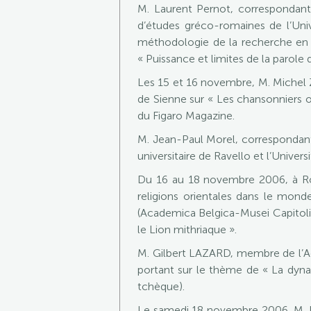
M. Laurent Pernot, correspondant
d’études gréco-romaines de l’Univ
méthodologie de la recherche en p
« Puissance et limites de la parole 
Les 15 et 16 novembre, M. Michel 
de Sienne sur « Les chansonniers o
du Figaro Magazine.
M. Jean-Paul Morel, correspondant
universitaire de Ravello et l’Univer
Du 16 au 18 novembre 2006, à Ro
religions orientales dans le mond
(Academica Belgica-Musei Capitolini)
le Lion mithriaque ».
M. Gilbert LAZARD, membre de l’Ac
portant sur le thème de « La dyn
tchèque).
Le samedi 18 novembre 2006, M. R