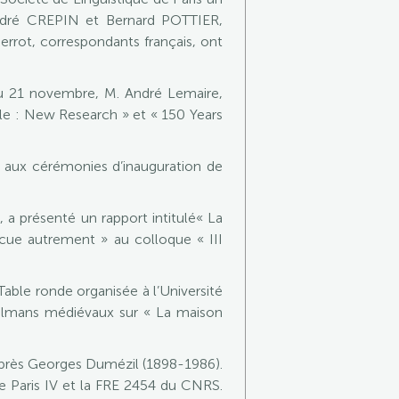
 André CREPIN et Bernard POTTIER,
rrot, correspondants français, ont
 au 21 novembre, M. André Lemaire,
le : New Research » et « 150 Years
 aux cérémonies d’inauguration de
 a présenté un rapport intitulé« La
écue autrement » au colloque « III
ble ronde organisée à l’Université
sulmans médiévaux sur « La maison
 après Georges Dumézil (1898-1986).
de Paris IV et la FRE 2454 du CNRS.