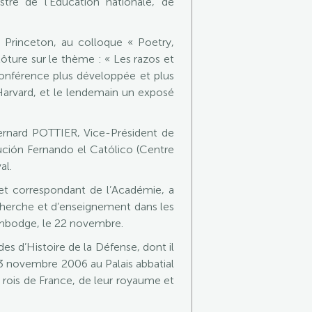
re de l’Éducation nationale, de
 Princeton, au colloque « Poetry,
ture sur le thème : « Les razos et
 conférence plus développée et plus
 Harvard, et le lendemain un exposé
ernard POTTIER, Vice-Président de
tución Fernando el Católico (Centre
al.
 et correspondant de l’Académie, a
echerche et d’enseignement dans les
Cambodge, le 22 novembre.
s d’Histoire de la Défense, dont il
3 novembre 2006 au Palais abbatial
rois de France, de leur royaume et