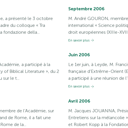
Septembre 2006
, a présenté le 3 octobre
M. André GOURON, membre de
cadre du colloque « Tra
international « Science politi
la fondazione della...
droit européennes (XIIIe-XVIIIe 
En savoir plus
Juin 2006
cadémie, a participé à la
Le 1er juin, à Leyde, M. Franc
 of Biblical Literature », du 2
française d’Extrême-Orient (
sur le t...
a participé à une réunion de 
En savoir plus
Avril 2006
embre de l’Académie, sur
M. Jacques JOUANNA, Préside
emand de Rome, il a fait une
Entretiens sur la mélancolie 
Rome de la...
et Robert Kopp à la Fondation d