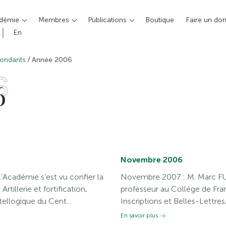
adémie
Membres
Publications
Boutique
Faire un do
En
/
pondants
Année 2006
S
6
Novembre 2006
cadémie s’est vu confier la
Novembre 2007 : M. Marc FU
tillerie et fortification,
professeur au Collège de Fr
ellogique du Cent...
Inscriptions et Belles-Lettres,
En savoir plus