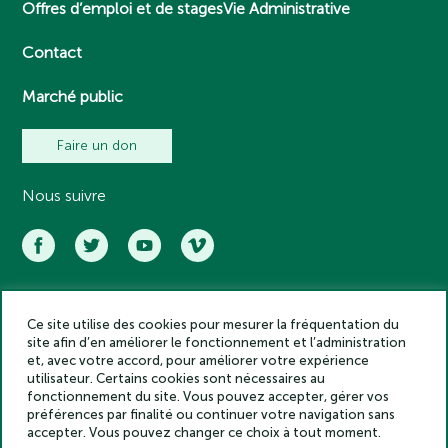
Offres d’emploi et de stages
Vie Administrative
Contact
Marché public
Faire un don
Nous suivre
Ce site utilise des cookies pour mesurer la fréquentation du
Académie des inscriptions et belles lettres – Tous droits réservés
site afin d’en améliorer le fonctionnement et l’administration
2025
et, avec votre accord, pour améliorer votre expérience
Politique de confidentialité
utilisateur. Certains cookies sont nécessaires au
Mentions légales
fonctionnement du site. Vous pouvez accepter, gérer vos
préférences par finalité ou continuer votre navigation sans
Crédits
accepter. Vous pouvez changer ce choix à tout moment.
Gestion des cookies