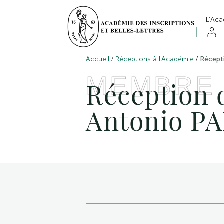
L’Ac
/
/
Accueil
Réceptions à l'Académie
Récept
MEMBRE
Réception d
Antonio P