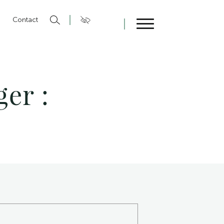
n
Contact
Fermer
er :