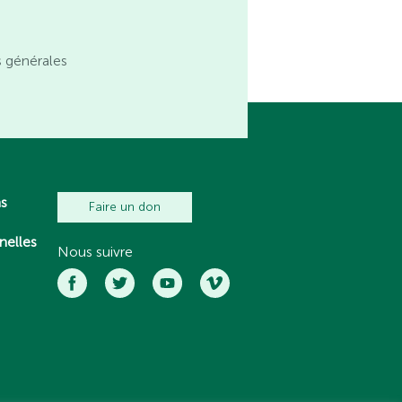
s générales
ns
Faire un don
nelles
Nous suivre