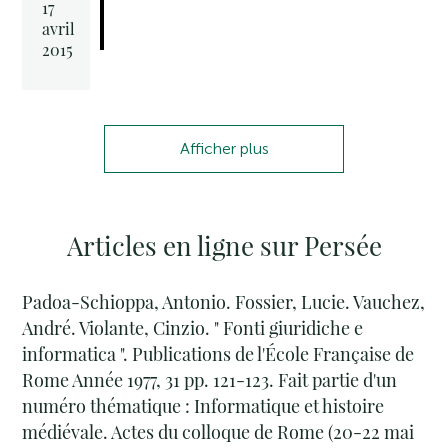
17
avril
2015
Afficher plus
Articles en ligne sur Persée
Padoa-Schioppa, Antonio. Fossier, Lucie. Vauchez,
André. Violante, Cinzio. " Fonti giuridiche e
informatica ". Publications de l'École Française de
Rome Année 1977, 31 pp. 121-123. Fait partie d'un
numéro thématique : Informatique et histoire
médiévale. Actes du colloque de Rome (20-22 mai