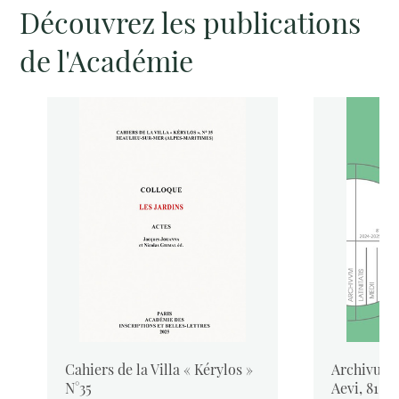
Découvrez les publications
de l'Académie
Cahiers de la Villa « Kérylos »
Archivum L
N°35
Aevi, 81, 