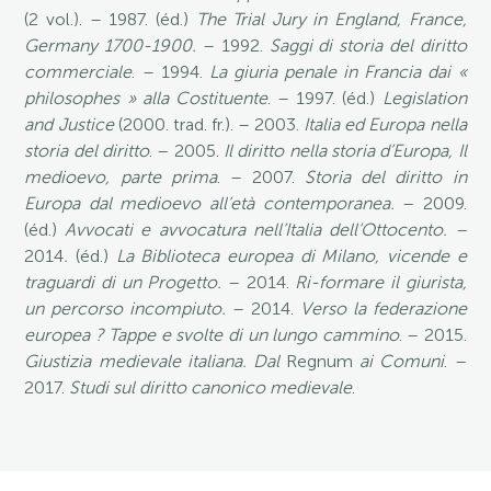
(2 vol.). – 1987. (éd.)
The Trial Jury in England, France,
Germany 1700-1900.
– 1992.
Saggi di storia del diritto
commerciale
. – 1994.
La giuria penale in Francia dai «
philosophes » alla Costituente
. – 1997. (éd.)
Legislation
and Justice
(2000. trad. fr.). – 2003.
Italia ed Europa nella
storia del diritto
. – 2005.
Il diritto nella storia d’Europa, Il
medioevo, parte prima
. – 2007.
Storia del diritto in
Europa dal medioevo all’età contemporanea.
– 2009.
(éd.)
Avvocati e avvocatura nell’Italia dell’Ottocento. –
2014
.
(éd.)
La Biblioteca europea di Milano, vicende e
traguardi di un Progetto.
– 2014.
Ri-formare il giurista,
un percorso incompiuto.
– 2014.
Verso la federazione
europea ? Tappe e svolte di un lungo cammino
. – 2015.
Giustizia medievale italiana.
Dal
Regnum
ai Comuni
. –
2017.
Studi sul diritto canonico medievale
.