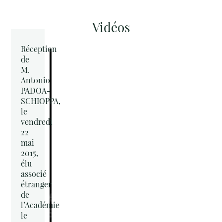
Vidéos
Réception
de
M.
Antonio
PADOA-
SCHIOPPA,
le
vendredi
22
mai
2015,
élu
associé
étranger
de
l’Académie
le