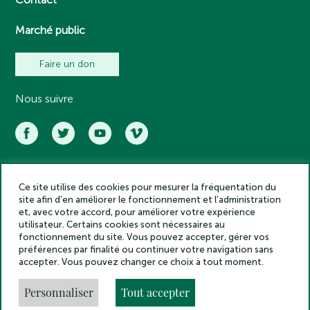
Marché public
Faire un don
Nous suivre
Ce site utilise des cookies pour mesurer la fréquentation du
Académie des inscriptions et belles lettres – Tous droits réservés
site afin d’en améliorer le fonctionnement et l’administration
2025
et, avec votre accord, pour améliorer votre expérience
Politique de confidentialité
utilisateur. Certains cookies sont nécessaires au
Mentions légales
fonctionnement du site. Vous pouvez accepter, gérer vos
préférences par finalité ou continuer votre navigation sans
Crédits
accepter. Vous pouvez changer ce choix à tout moment.
Gestion des cookies
Made by
Personnaliser
Tout accepter