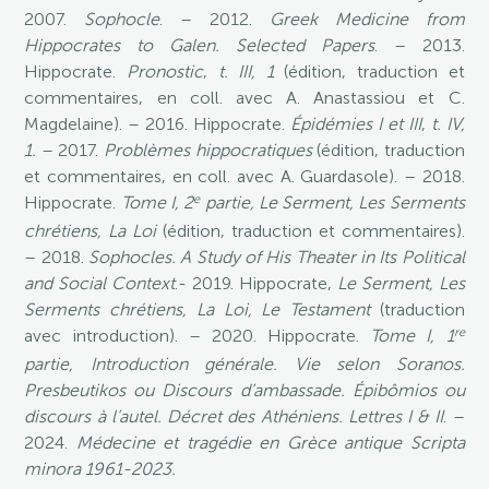
2007.
Sophocle
. – 2012.
Greek Medicine from
Hippocrates to Galen. Selected Papers
. – 2013.
Hippocrate.
Pronostic
,
t. III, 1
(édition, traduction et
commentaires, en coll. avec A. Anastassiou et C.
Magdelaine). – 2016. Hippocrate.
Épidémies I et III
,
t. IV,
1.
– 2017.
Problèmes hippocratiques
(édition, traduction
et commentaires, en coll. avec A. Guardasole). – 2018.
e
Hippocrate.
Tome I, 2
partie,
Le Serment, Les Serments
chrétiens, La Loi
(édition, traduction et commentaires).
– 2018.
Sophocles. A Study of His Theater in Its Political
and Social Context
.- 2019. Hippocrate,
Le Serment, Les
Serments chrétiens, La Loi, Le Testament
(traduction
re
avec introduction). – 2020. Hippocrate.
Tome I, 1
partie,
Introduction générale. Vie selon Soranos.
Presbeutikos ou Discours d’ambassade. Épibômios ou
discours à l’autel. Décret des Athéniens. Lettres I & II
. –
2024.
Médecine et tragédie en Grèce antique Scripta
minora 1961-2023.