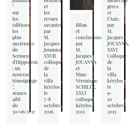
Jouanna
Reinach
médecins
"
et
grecs
sur
les
et
les
revues
l’Asie,
éditions
savantes,
Bilan
par
les
par
et
M.
plus
M.
conclusions,
Jacques
anciennes
Jacques
par
JOUANNA,
du
Jouanna,
M.
XXVI
Serment
XXVII
Jacques
Colloque
d'Hippocrate
colloque
JOUANNA
de
: un
de
et
la
nouveau
la
Mme
villa
témoignage
villa
Véronique
kérylos
",
Kérylos
SCHILTZ,
le
séance
le
XXVI
9-
aibl
7-8
colloque
10
du
octobre
Kérylos
octobre
30/06/2017
2016
2015
2015