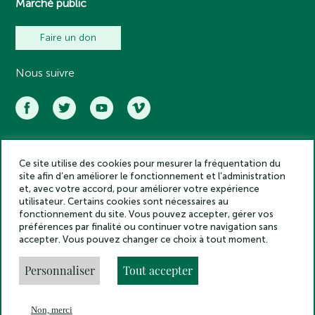
Marché public
Faire un don
Nous suivre
Ce site utilise des cookies pour mesurer la fréquentation du
Académie des inscriptions et belles lettres – Tous droits réservés
site afin d’en améliorer le fonctionnement et l’administration
2025
et, avec votre accord, pour améliorer votre expérience
Politique de confidentialité
utilisateur. Certains cookies sont nécessaires au
Mentions légales
fonctionnement du site. Vous pouvez accepter, gérer vos
préférences par finalité ou continuer votre navigation sans
Crédits
accepter. Vous pouvez changer ce choix à tout moment.
Gestion des cookies
Made by
Personnaliser
Tout accepter
Non, merci