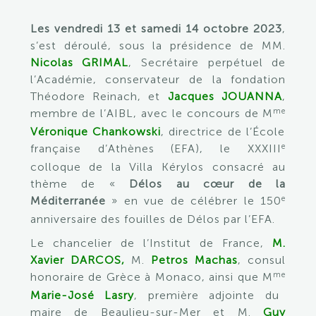
France).
Les vendredi 13 et samedi 14 octobre 2023
,
s’est déroulé, sous la présidence de MM.
Nicolas GRIMAL
, Secrétaire perpétuel de
l’Académie, conservateur de la fondation
Théodore Reinach, et
Jacques JOUANNA
,
me
membre de l’AIBL, avec le concours de M
Véronique Chankowski
, directrice de l’École
e
française d’Athènes (EFA), le XXXIII
colloque de la Villa Kérylos consacré au
thème de «
Délos au cœur de la
e
Méditerranée
» en vue de célébrer le 150
anniversaire des fouilles de Délos par l’EFA.
Le chancelier de l’Institut de France,
M.
Xavier DARCOS,
M.
Petros Machas
, consul
me
honoraire de Grèce à Monaco, ainsi que M
Marie-José Lasry
, première adjointe du
maire de Beaulieu-sur-Mer et M.
Guy