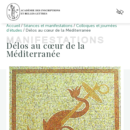
/
/
Accueil
Séances et manifestations
Colloques et journées
/
d'études
Délos au cœur de la Méditerranée
MANIFESTATIONS
Délos au cœur de la
Méditerranée
e
XXXIII
colloque
de
la
villa
grecque
Kérylos