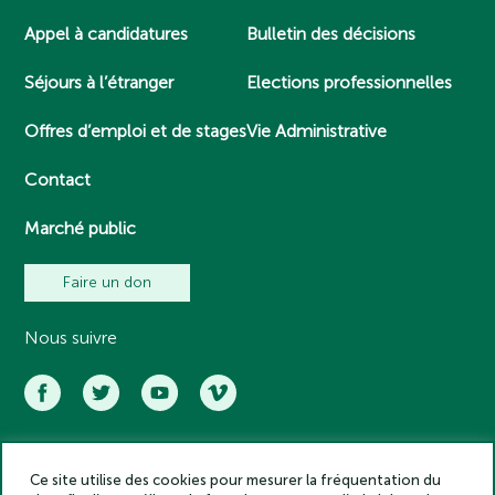
Appel à candidatures
Bulletin des décisions
Séjours à l’étranger
Elections professionnelles
Offres d’emploi et de stages
Vie Administrative
Contact
Marché public
Faire un don
Nous suivre
Ce site utilise des cookies pour mesurer la fréquentation du
Académie des inscriptions et belles lettres – Tous droits réservés