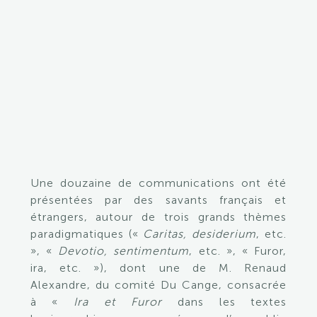
sur
le
thème
des
«
Émotions
et
leurs
représentations
».
Une douzaine de communications ont été
présentées par des savants français et
étrangers, autour de trois grands thèmes
paradigmatiques («
Caritas, desiderium
, etc.
», «
Devotio, sentimentum
, etc. », « Furor,
ira, etc. »), dont une de M. Renaud
Alexandre, du comité Du Cange, consacrée
à «
Ira et Furor
dans les textes