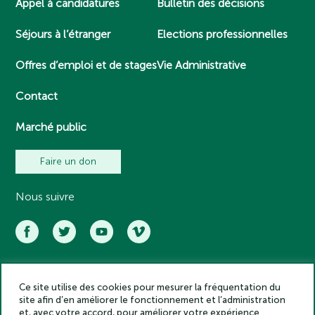
Appel à candidatures
Bulletin des décisions
Séjours à l’étranger
Elections professionnelles
Offres d’emploi et de stages
Vie Administrative
Contact
Marché public
Faire un don
Nous suivre
Ce site utilise des cookies pour mesurer la fréquentation du
Académie des inscriptions et belles lettres – Tous droits réservés
site afin d’en améliorer le fonctionnement et l’administration
2025
et, avec votre accord, pour améliorer votre expérience