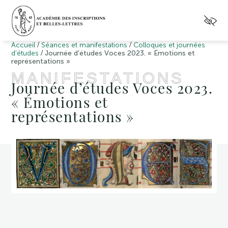
/
/
Accueil
Séances et manifestations
Colloques et journées
/
d'études
Journée d’études Voces 2023. « Émotions et
représentations »
MANIFESTATIONS
Journée d’études Voces 2023.
« Émotions et
représentations »
Dans
le
cadre
du
cycle