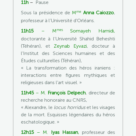
11h
–
Pause
me
Sous la présidence de
M
Anna Caiozzo
,
professeur à l’Université d’Orléans.
mes
11h15
–
M
Somayeh Hamidi,
doctorante à l’Université Shahid Beheshti
(Téhéran), et
Zeynab Eyvazi
, docteur à
l’Institut des Sciences humaines et des
Études culturelles (Téhéran),
« La transformation des héros iraniens :
interactions entre figures mythiques et
religieuses dans l’art visuel. »
11h45
–
M.
François Delpech
, directeur de
recherche honoraire au CNRS,
« Alexandre, le
locus horridus
et les visages
de la mort. Esquisses légendaires du héros
eschatologique. »
12h15
–
M.
Iyas Hassan
,
professeur des