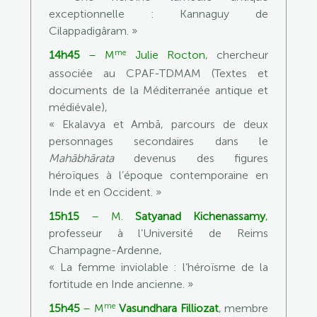
exceptionnelle : Kannaguy de
Cilappadigâram. »
me
14h45
–
M
Julie Rocton
, chercheur
associée au CPAF-TDMAM (Textes et
documents de la Méditerranée antique et
médiévale),
« Ekalavya et Ambā, parcours de deux
personnages secondaires dans le
Mahābhārata
devenus des figures
héroïques à l’époque contemporaine en
Inde et en Occident. »
15h15
–
M.
Satyanad Kichenassamy
,
professeur à l’Université de Reims
Champagne-Ardenne,
« La femme inviolable : l’héroïsme de la
fortitude en Inde ancienne. »
me
15h45
–
M
Vasundhara Filliozat
, membre