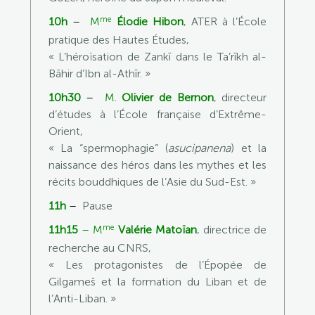
me
10h
–
M
Élodie Hibon
, ATER à l’École
pratique des Hautes Études,
« L’héroïsation de Zankī dans le Ta’rīkh al-
Bāhir d’Ibn al-Athīr. »
10h30
–
M.
Olivier de Bernon
, directeur
d’études à l’École française d’Extrême-
Orient,
« La “spermophagie” (
asucipanena
) et la
naissance des héros dans les mythes et les
récits bouddhiques de l’Asie du Sud-Est. »
11h
–
Pause
me
11h15
–
M
Valérie Matoïan
, directrice de
recherche au CNRS,
« Les protagonistes de l’Épopée de
Gilgameš et la formation du Liban et de
l’Anti-Liban. »