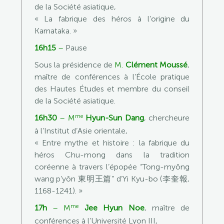
de la Société asiatique,
« La fabrique des héros à l’origine du
Karnataka. »
16h15
–
Pause
Sous la présidence de
M.
Clément Moussé
,
maître de conférences à l’École pratique
des Hautes Études et membre du conseil
de la Société asiatique.
me
16h30
–
M
Hyun-Sun Dang
, chercheure
à l’Institut d’Asie orientale,
« Entre mythe et histoire : la fabrique du
héros Chu-mong dans la tradition
coréenne à travers l’épopée “Tong-myŏng
wang p’yŏn 東明王篇” d’Yi Kyu-bo (李奎報,
1168-1241). »
me
17h
–
M
Jee Hyun Noe
, maître de
conférences à l’Université Lyon III,