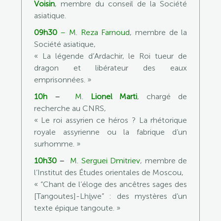
Voisin
, membre du conseil de la Société
asiatique.
09h30
–
M. Reza Farnoud
, membre de la
Société asiatique,
« La légende d’Ardachir, le Roi tueur de
dragon et libérateur des eaux
emprisonnées. »
10h
–
M.
Lionel Marti
, chargé de
recherche au CNRS,
« Le roi assyrien ce héros ? La rhétorique
royale assyrienne ou la fabrique d’un
surhomme. »
10h30
–
M. Serguei Dmitriev
, membre de
l’Institut des Études orientales de Moscou,
« “Chant de l’éloge des ancêtres sages des
[Tangoutes]-Lhi̭we” : des mystères d’un
texte épique tangoute. »