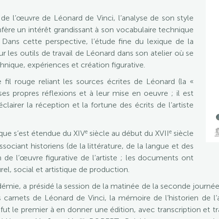
 de l’œuvre de Léonard de Vinci, l’analyse de son style
confère un intérêt grandissant à son vocabulaire technique
Dans cette perspective, l’étude fine du lexique de la
r les outils de travail de Léonard dans son atelier où se
hnique, expériences et création figurative.
e fil rouge reliant les sources écrites de Léonard (la «
ses propres réflexions et à leur mise en oeuvre ; il est
lairer la réception et la fortune des écrits de l’artiste
e
e
que s’est étendue du XIV
siècle au début du XVII
siècle
sociant historiens (de la littérature, de la langue et des
n de l’œuvre figurative de l’artiste ; les documents ont
el, social et artistique de production.
ie, a présidé la session de la matinée de la seconde journée d
es carnets de Léonard de Vinci, la mémoire de l’historien de
le premier à en donner une édition, avec transcription et tra