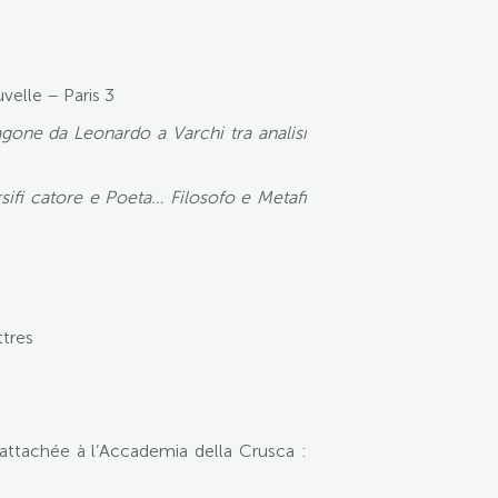
elle – Paris 3
agone da Leonardo a Varchi tra analisi
sifi catore e Poeta… Filosofo e Metafi
ttres
 attachée à l’Accademia della Crusca :