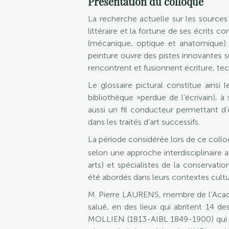
Présentation du colloque
La recherche actuelle sur les sources
littéraire et la fortune de ses écrits 
(mécanique, optique et anatomique). 
peinture ouvre des pistes innovantes su
rencontrent et fusionnent écriture, tec
Le glossaire pictural constitue ainsi l
bibliothèque »perdue de l’écrivain), à 
aussi un fil conducteur permettant d’éc
dans les traités d’art successifs.
La période considérée lors de ce collo
selon une approche interdisciplinaire as
arts) et spécialistes de la conservatio
été abordés dans leurs contextes cultur
M. Pierre LAURENS, membre de l’Académ
salué, en des lieux qui abritent 14 d
MOLLIEN (1813-AIBL 1849-1900) qui fut 