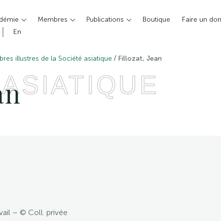
adémie
Membres
Publications
Boutique
Faire un do
En
/
es illustres de la Société asiatique
Fillozat, Jean
 ASIATIQUE
an
avail – © Coll. privée