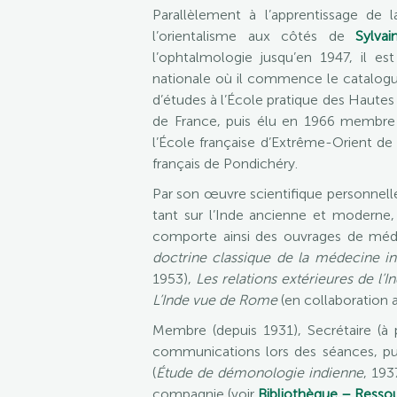
Parallèlement à l’apprentissage de 
l’orientalisme aux côtés de
Sylvai
l’ophtalmologie jusqu’en 1947, il e
nationale où il commence le catalogu
d’études à l’École pratique des Hautes
de France, puis élu en 1966 membre d
l’École française d’Extrême-Orient de 1
français de Pondichéry.
Par son œuvre scientifique personnelle
tant sur l’Inde ancienne et moderne, 
comporte ainsi des ouvrages de méd
doctrine classique de la médecine i
1953),
Les relations extérieures de l’I
L’Inde vue de Rome
(en collaboration a
Membre (depuis 1931), Secrétaire (à 
communications lors des séances, pu
(
Étude de démonologie indienne
, 193
compagnie (voir
Bibliothèque – Resso