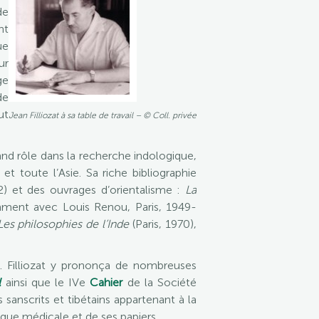
de
nt
ue
ur
ge
de
ut
Jean Filliozat à sa table de travail – © Coll. privée
and rôle dans la recherche indologique,
t toute l’Asie. Sa riche bibliographie
2) et des ouvrages d’orientalisme :
La
ment avec Louis Renou, Paris, 1949-
Les philosophies de l’Inde
(Paris, 1970),
J. Filliozat y prononça de nombreuses
l
ainsi que le IVe
Cahier
de la Société
 sanscrits et tibétains appartenant à la
hèque médicale et de ses papiers.