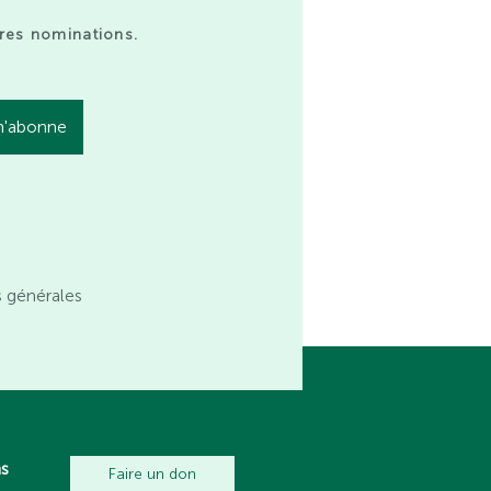
res nominations.
s générales
ns
Faire un don