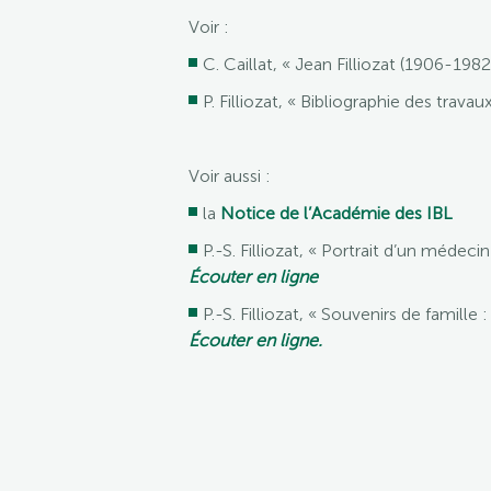
Voir :
C. Caillat, « Jean Filliozat (1906-198
P. Filliozat, « Bibliographie des travaux
Voir aussi :
la
Notice de l’Académie des IBL
P.-S. Filliozat, « Portrait d’un médec
Écouter en ligne
P.-S. Filliozat, « Souvenirs de famill
Écouter en ligne.