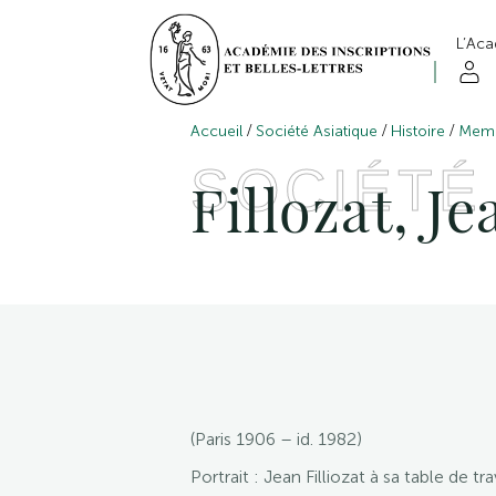
L’Ac
/
/
/
Accueil
Société Asiatique
Histoire
Membr
SOCIÉTÉ
Fillozat, Je
(Paris 1906 – id. 1982)
Portrait : Jean Filliozat à sa table de tr