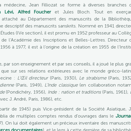
la médecine, Jean Filliozat se forme à diverses branches 
n Lévi,
Alfred Foucher
et Jules Bloch. Tout en exerça
st attaché au Département des manuscrits de la Bibliothèq
e descriptif des manuscrits sanskrits. Nommé en 1941 directe
 Études (IVe section), il est promu en 1952 professeur au Collè
e l’Académie des Inscriptions et Belles-Lettres. Directeur 
956 à 1977, il est à l’origine de la création en 1955 de l’Instit
, par son enseignement et par ses conseils, il a joué le plus gr
que sur ses relations extérieures avec le monde gréco-latin e
ecine :
L’Œil directeur
(Paris, 1930),
Le strabisme
(Paris, 193
ndienne
(Paris, 1949),
L’Inde classique
(en collaboration notam
nde
(Pondichéry, 1956),
Inde : nation et traditions
(Paris, 1961),
vec J. André, Paris, 1986), etc.
partir de 1945) puis Vice-président de la Société Asiatique, 
blia de multiples comptes rendus d’ouvrages dans le
Journa
7). On lui doit également un précieux inventaire des manuscrits
urces documentaires
), et le legs à cette dernière de sa bibliot