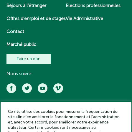
Séjours à l’étranger
Elections professionnelles
Offres d’emploi et de stages
Vie Administrative
Contact
Marché public
Faire un don
Nous suivre
Ce site utilise des cookies pour mesurer la fréquentation du
Académie des inscriptions et belles lettres – Tous droits réservés
site afin d’en améliorer le fonctionnement et l’administration
2025
et, avec votre accord, pour améliorer votre expérience
Politique de confidentialité
utilisateur. Certains cookies sont nécessaires au
Mentions légales