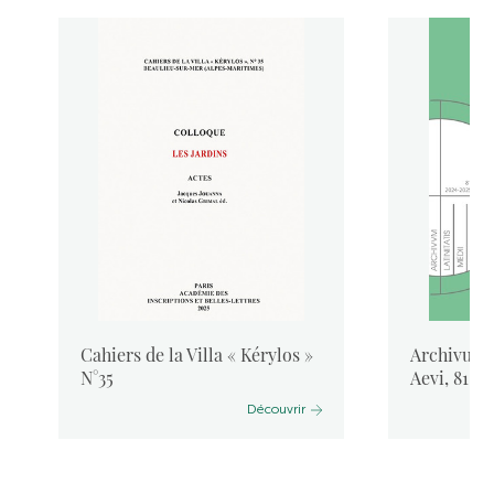
Cahiers de la Villa « Kérylos »
Archivum L
N°35
Aevi, 81, 
Découvrir