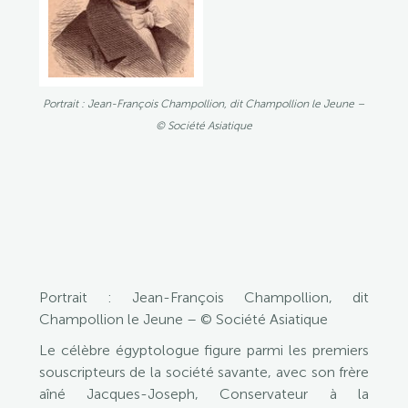
–
Paris
1833)
et
Jacques-
Portrait : Jean-François Champollion, dit Champollion le Jeune –
Joseph
© Société Asiatique
Champollion-
Figeac
(Figeac
1778
–
Fontainebleau
1867)
Portrait : Jean-François Champollion, dit
Champollion le Jeune – © Société Asiatique
Le célèbre égyptologue figure parmi les premiers
souscripteurs de la société savante, avec son frère
aîné Jacques-Joseph, Conservateur à la