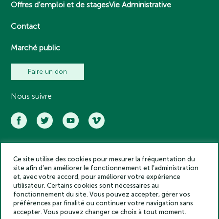
Offres d’emploi et de stages
Vie Administrative
Contact
Marché public
Faire un don
Nous suivre
Ce site utilise des cookies pour mesurer la fréquentation du
Académie des inscriptions et belles lettres – Tous droits réservés
site afin d’en améliorer le fonctionnement et l’administration
2025
et, avec votre accord, pour améliorer votre expérience
Politique de confidentialité
utilisateur. Certains cookies sont nécessaires au
Mentions légales
fonctionnement du site. Vous pouvez accepter, gérer vos
préférences par finalité ou continuer votre navigation sans
Crédits
accepter. Vous pouvez changer ce choix à tout moment.
Gestion des cookies