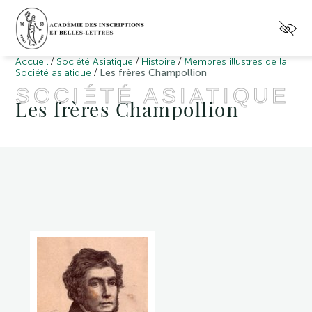
/
/
/
Accueil
Société Asiatique
Histoire
Membres illustres de la
/
Société asiatique
Les frères Champollion
SOCIÉTÉ ASIATIQUE
Les frères Champollion
Champollion,
Jean-
François
(Figeac
1791