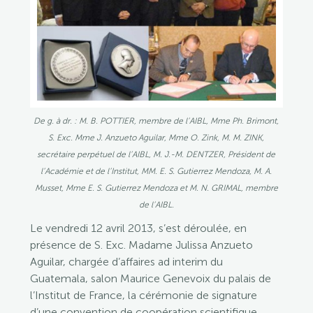
De g. à dr. : M. B. POTTIER, membre de l’AIBL, Mme Ph. Brimont,
S. Exc. Mme J. Anzueto Aguilar, Mme O. Zink, M. M. ZINK,
secrétaire perpétuel de l’AIBL, M. J.-M. DENTZER, Président de
l’Académie et de l’Institut, MM. E. S. Gutierrez Mendoza, M. A.
Musset, Mme E. S. Gutierrez Mendoza et M. N. GRIMAL, membre
de l’AIBL.
Le vendredi 12 avril 2013, s’est déroulée, en
présence de S. Exc. Madame Julissa Anzueto
Aguilar, chargée d’affaires ad interim du
Guatemala, salon Maurice Genevoix du palais de
l’Institut de France, la cérémonie de signature
d’une convention de coopération scientifique