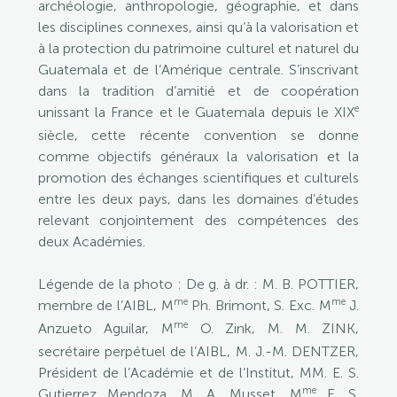
archéologie, anthropologie, géographie, et dans
les disciplines connexes, ainsi qu’à la valorisation et
à la protection du patrimoine culturel et naturel du
Guatemala et de l’Amérique centrale. S’inscrivant
dans la tradition d’amitié et de coopération
e
unissant la France et le Guatemala depuis le XIX
siècle, cette récente convention se donne
comme objectifs généraux la valorisation et la
promotion des échanges scientifiques et culturels
entre les deux pays, dans les domaines d’études
relevant conjointement des compétences des
deux Académies.
Légende de la photo : De g. à dr. : M. B. POTTIER,
me
me
membre de l’AIBL, M
Ph. Brimont, S. Exc. M
J.
me
Anzueto Aguilar, M
O. Zink, M. M. ZINK,
secrétaire perpétuel de l’AIBL, M. J.-M. DENTZER,
Président de l’Académie et de l’Institut, MM. E. S.
me
Gutierrez Mendoza, M. A. Musset, M
E. S.