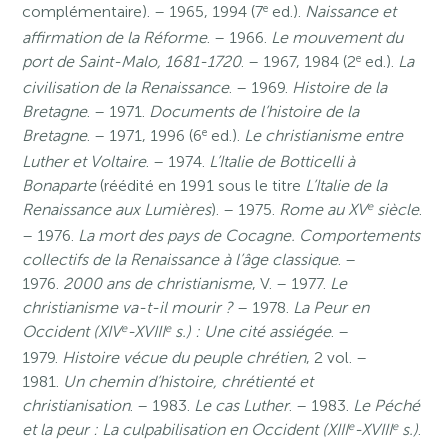
e
complémentaire). – 1965, 1994 (7
ed.).
Naissance et
affirmation de la Réforme
. – 1966.
Le mouvement du
e
port de Saint-Malo, 1681-1720
. – 1967, 1984 (2
ed.).
La
civilisation de la Renaissance
. – 1969.
Histoire de la
Bretagne
. – 1971.
Documents de l’histoire de la
e
Bretagne
. – 1971, 1996 (6
ed.).
Le christianisme entre
Luther et Voltaire
. – 1974.
L’Italie de Botticelli à
Bonaparte
(réédité en 1991 sous le titre
L’Italie de la
e
Renaissance aux Lumières
). – 1975.
Rome au XV
siècle
.
– 1976.
La mort des pays de Cocagne. Comportements
collectifs de la Renaissance à l’âge classique
. –
1976.
2000 ans de christianisme
, V. – 1977.
Le
christianisme va-t-il mourir ?
– 1978.
La Peur en
e
e
Occident (XIV
-XVIII
s.) : Une cité assiégée
. –
1979.
Histoire vécue du peuple chrétien
, 2 vol. –
1981.
Un chemin d’histoire, chrétienté et
christianisation
. – 1983.
Le cas Luther
. – 1983.
Le Péché
e
e
et la peur : La culpabilisation en Occident (XIII
-XVIII
s.)
.