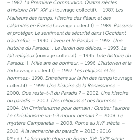
– 1987.
La Première Communion. Quatre siècles
e
e
d’histoire (XV
-XX
s.)
(ouvrage collectif). – 1987.
Les
Malheurs des temps. Histoire des fléaux et des
calamités en France
(ouvrage collectif). – 1989.
Rassurer
et protéger. Le sentiment de sécurité dans l’Occident
d’autrefois
. – 1990.
L’aveu et le Pardon
. – 1992.
Une
histoire du Paradis
. I,
Le Jardin des délices
. – 1993.
Le
fait religieux
(ouvrage collectif). – 1995.
Une histoire du
Paradis
. II,
Mille ans de bonheur
. – 1996.
L’historien et la
foi
(ouvrage collectif). – 1997.
Les religions et les
hommes
.- 1998.
Entretiens sur la fin des temps
(ouvrage
collectif). – 1999.
Une histoire de la Renaissance
. –
2000.
Que reste-t-il du Paradis ?
– 2002.
Une histoire
du paradis
. – 2003.
Des religions et des hommes
. –
2004.
Un Christianisme pour demain : Guetter l’aurore.
Le christianisme va-t-il mourir demain ?
– 2008.
Le
e
mystère Campanella
. – 2008.
Rome au XVI
siècle
. –
2010.
À la recherche du paradis
. – 2013 ; 2016
e
e
e
(2
ed.).
La Seconde gloire de Rome, XV
-XVII
siècle
. –