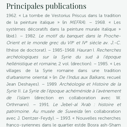
Principales publications
1962. « La tombe de Vestorius Priscus dans la tradition
de la peinture italique » (in
MEFRA
). – 1968. « Les
systèmes décoratifs dans la peinture murale italique »
(ibid.). – 1982.
Le motif du banquet dans le Proche-
e
e
Orient et le monde grec du VII
et IV
siècle av. J.-C.
(thèse de doctorat). – 1985-1968.
Hauran
I.
Recherches
archéologiques sur la Syrie du sud à l’époque
hellénistique et romaine
, 2 vol. (direction). – 1985. « Les
villages de la Syrie romaine dans une tradition
d’urbanisme oriental » (in
De l’Indus aux Balkans
, recueil
Jean Deshayes). – 1989.
Archéologie et Histoire de la
Syrie
II.
La Syrie de l’époque achéménide à l’avènement
de l’islam
(direction en collaboration avec W.
Orthmann). – 1991.
Le Jebel-al ‘Arab : histoire et
patrimoine. Au musée de Suweida
(en collaboration
avec J. Dentzer-Feydy). – 1993. « Nouvelles recherches
franco-syriennes dans le quartier estde Bosra ash-Sham