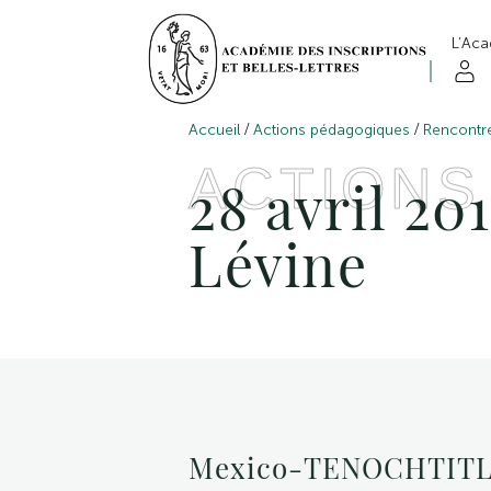
L’Ac
/
/
Accueil
Actions pédagogiques
Rencontr
ACTIONS
28 avril 20
Lévine
Mexico-TENOCHTITLA