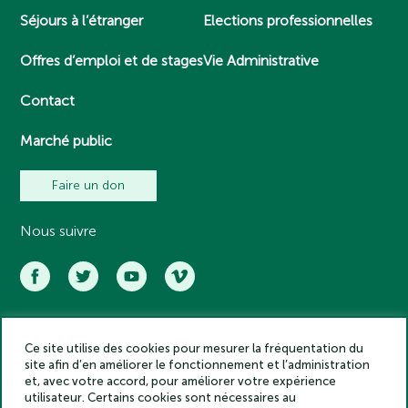
Séjours à l’étranger
Elections professionnelles
Offres d’emploi et de stages
Vie Administrative
Contact
Marché public
Faire un don
Nous suivre
Ce site utilise des cookies pour mesurer la fréquentation du
Académie des inscriptions et belles lettres – Tous droits réservés
site afin d’en améliorer le fonctionnement et l’administration
2025
et, avec votre accord, pour améliorer votre expérience
Politique de confidentialité
utilisateur. Certains cookies sont nécessaires au