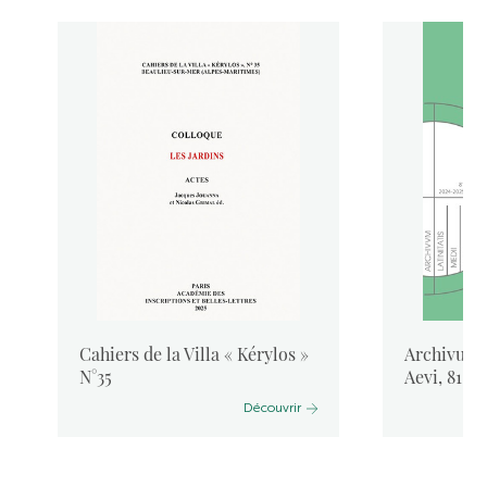
Cahiers de la Villa « Kérylos »
Archivum L
N°35
Aevi, 81, 
Découvrir